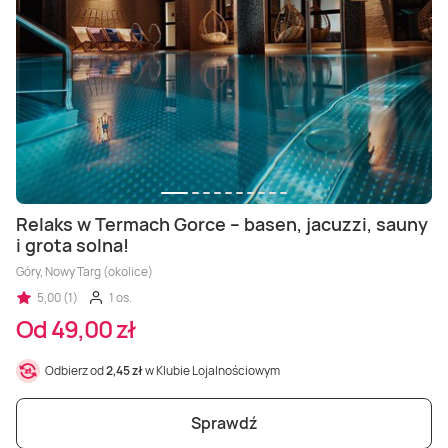
Relaks w Termach Gorce – basen, jacuzzi, sauny
i grota solna!
Góry, Nowy Targ (okolice)
5,00 (1)
1 os.
Od 49,00 zł
Odbierz od
2,45 zł
w Klubie Lojalnościowym
Sprawdź