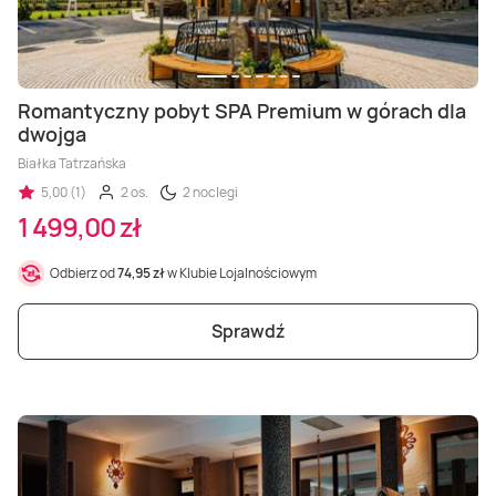
Romantyczny pobyt SPA Premium w górach dla
dwojga
Białka Tatrzańska
5,00 (1)
2 os.
2 noclegi
1 499,00 zł
Odbierz od
74,95 zł
w Klubie Lojalnościowym
Sprawdź