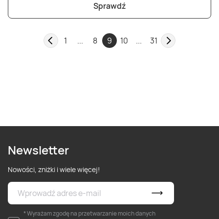
Sprawdź
1
...
8
9
10
...
31
Newsletter
Nowości, zniżki i wiele więcej!
* Wyrażam zgodę na przetwarzanie moich danych