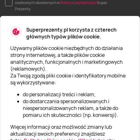
osobowych określonych w
Polityce prywatności
Super
Prezenty.
Superprezenty.pl korzysta z czterech
głównych typów plików cookie.
Używamy plików cookie niezbędnych do działania
O SUPERPREZENTY
strony internetowej, a także plików cookie
analitycznych, funkcjonalnych i marketingowych
O nas
(reklamowych).
Aktualności
Za Twoją zgodą pliki cookie i identyfikatory mobilne
są wykorzystywane:
Kariera w Super Prezentach
do personalizacji treści i reklam;
Blog
do dostarczania spersonalizowanych i
Dla firm
niespersonalizowanych reklam, a także do
pomiaru ich skuteczności (np. konwersji).
Klub Lojalnościowy
Więcej informacji oraz możliwość zmiany lub
Dodaj recenzję
aktualizacji swoich preferencji znajdziesz