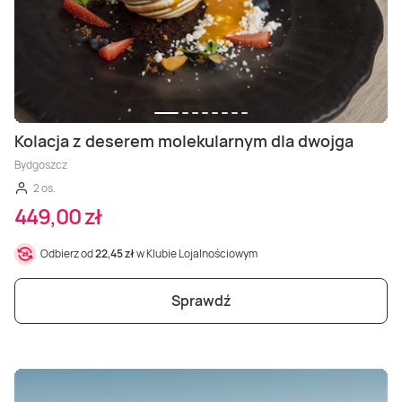
Kolacja z deserem molekularnym dla dwojga
Bydgoszcz
2 os.
449,00 zł
Odbierz od
22,45 zł
w Klubie Lojalnościowym
Sprawdź