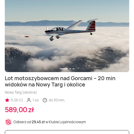
Lot motoszybowcem nad Gorcami – 20 min
widoków na Nowy Targ i okolice
Nowy Targ (okolice)
5,00 (1)
1 os.
do 30 min.
589,00 zł
Odbierz od
29,45 zł
w Klubie Lojalnościowym