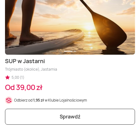
SUP w Jastarni
Trójmiasto (okolice), Jastarnia
5,00 (1)
Od 39,00 zł
Odbierz od
1,95 zł
w Klubie Lojalnościowym
Sprawdź