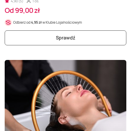
4,90 (5)
1 os.
Od 99,00 zł
Odbierz od
4,95 zł
w Klubie Lojalnościowym
Sprawdź