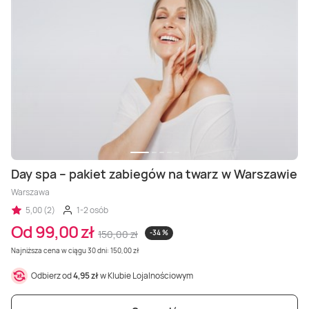
Day spa – pakiet zabiegów na twarz w Warszawie
Warszawa
5,00 (2)
1-2 osób
Od 99,00 zł
150,00 zł
-34 %
Najniższa cena w ciągu 30 dni: 150,00 zł
Odbierz od
4,95 zł
w Klubie Lojalnościowym