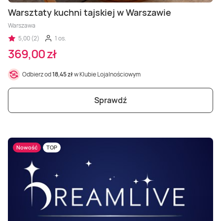
Warsztaty kuchni tajskiej w Warszawie
Warszawa
5,00 (2)
1 os.
369,00 zł
Odbierz od
18,45 zł
w Klubie Lojalnościowym
Sprawdź
Nowość
TOP