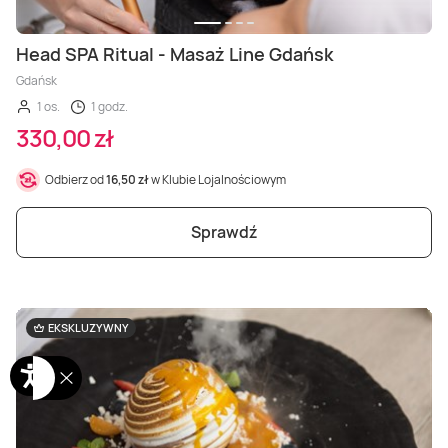
Head SPA Ritual - Masaż Line Gdańsk
Gdańsk
1 os.
1 godz.
330,00 zł
Odbierz od
16,50 zł
w Klubie Lojalnościowym
Sprawdź
EKSKLUZYWNY