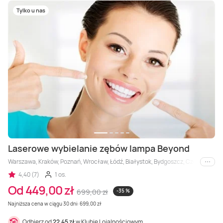
Tylko u nas
Laserowe wybielanie zębów lampa Beyond
Warszawa, Kraków, Poznań, Wrocław, Łódź, Białystok, Bydgoszcz, Częstochowa, 
i inne
4,40 (7)
1 os.
Od 449,00 zł
699,00 zł
-35 %
Najniższa cena w ciągu 30 dni: 699,00 zł
Odbierz od
22,45 zł
w Klubie Lojalnościowym