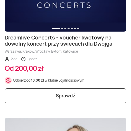
Dreamlive Concerts - voucher kwotowy na
dowolny koncert przy świecach dla Dwojga
Warszawa, Kraków, Wrocław, Bytom, Katowice
2 os.
1 godz.
Od 200,00 zł
Odbierz od
10,00 zł
w Klubie Lojalnościowym
Sprawdź