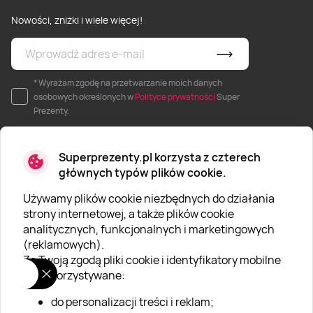
Nowości, zniżki i wiele więcej!
Weekend w SPA
Masaż klasyczny
Pojazdy specjalne
Fitness
Kurs żeglarski
Mazury
Masaż pleców
Jazda po torze
Sporty zimowe
Kurs motorowodny
* Wyrażam zgodę na przetwarzanie moich danych
osobowych określonych w
Polityce prywatności
Super
Masaż sportowy
Jazda czołgiem
Wspinaczka
SUP
Prezenty.
Masaż Shiatsu
Pojazdy militarne
Tenis
Superprezenty.pl korzysta z czterech
głównych typów plików cookie.
Masaż Antycellulitowy
Używamy plików cookie niezbędnych do działania
O SUPERPREZENTY
strony internetowej, a także plików cookie
analitycznych, funkcjonalnych i marketingowych
Masaż całego ciała
O nas
(reklamowych).
Aktualności
Za Twoją zgodą pliki cookie i identyfikatory mobilne
Masaż czekoladą
są wykorzystywane:
Kariera w Super Prezentach
do personalizacji treści i reklam;
Blog