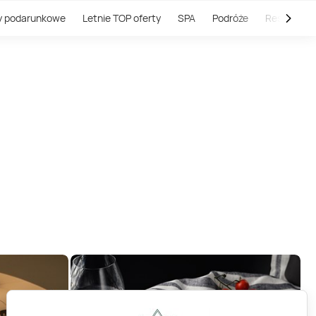
y podarunkowe
Letnie TOP oferty
SPA
Podróże
Restauracj