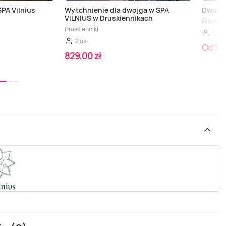
SPA Vilnius
Wytchnienie dla dwojga w SPA
Dwudni
VILNIUS w Druskiennikach
Druskien
Druskienniki
1-2 
2 os.
Od 1 0
829,00 zł