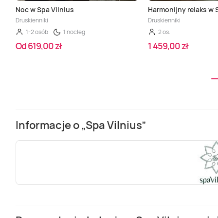
Noc w Spa Vilnius
Harmonijny relaks w 
Druskienniki
Druskienniki
1-2 osób
1 nocleg
2 os.
Od 619,00 zł
1 459,00 zł
Informacje o „Spa Vilnius”