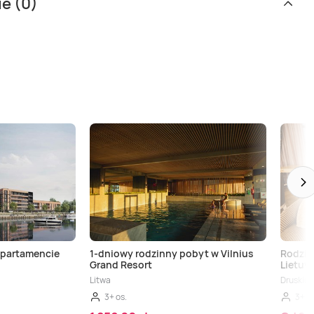
ie (0)
apartamencie
1-dniowy rodzinny pobyt w Vilnius
Rodzin
Grand Resort
Lietuv
Litwa
Druskien
3+ os.
3+ os