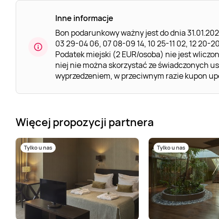
Inne informacje
Bon podarunkowy ważny jest do dnia 31.01.2025
03 29-04 06, 07 08-09 14, 10 25-11 02, 12 20-2
Podatek miejski (2 EUR/osoba) nie jest wliczo
niej nie można skorzystać ze świadczonych us
wyprzedzeniem, w przeciwnym razie kupon up
Więcej propozycji partnera
Tylko u nas
Tylko u nas