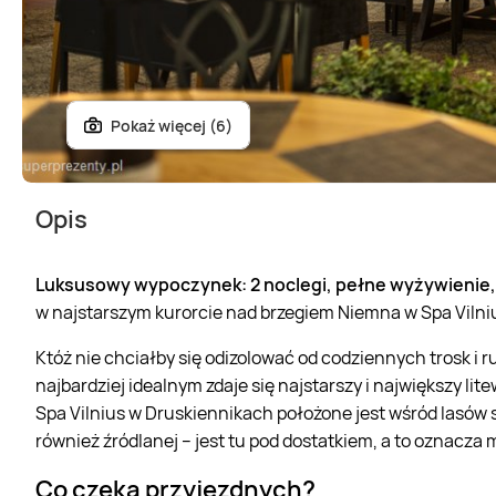
Pokaż więcej (6)
Opis
Luksusowy wypoczynek: 2 noclegi, pełne wyżywienie, 
w najstarszym kurorcie nad brzegiem Niemna w Spa Vilni
Któż nie chciałby się odizolować od codziennych trosk i r
najbardziej idealnym zdaje się najstarszy i największy li
Spa Vilnius w Druskiennikach położone jest wśród lasów s
również źródlanej – jest tu pod dostatkiem, a to oznacza 
Co czeka przyjezdnych?