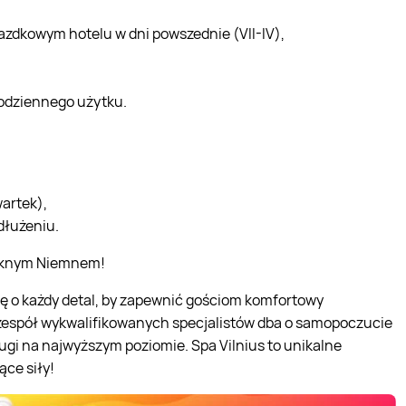
zdkowym hotelu w dni powszednie (VII-IV),
codziennego użytku.
artek),
dłużeniu.
ięknym Niemnem!
ię o każdy detal, by zapewnić gościom komfortowy
 zespół wykwalifikowanych specjalistów dba o samopoczucie
ługi na najwyższym poziomie. Spa Vilnius to unikalne
ce siły!