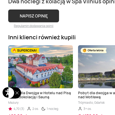
Dwa noclegi z kolacją w Spa Vilnius opin
NAPISZ OPINIĘ
Regulamin dodawania opinii
Inni klienci również kupili
Pobyt dla Dwojga w Hotelu nad Pisą
Pobyt dla dwojga w 
z Obiadokolacją i Sauną
nad Motławą
Mazury
Trójmiasto, Gdańsk
4,70 (3)
2 os.
1 nocleg
3+ os.