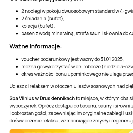
2 noclegi w pokoju dwuosobowym standard w 4-gwia
2 śniadania (bufet),
kolacja (bufet),
basen z wodą mineralną, strefa saun i siłownia do 
Ważne informacje:
voucher podarunkowy jest ważny do 31.01.2025,
można go wykorzystać w dni robocze (niedziela-czw
okres ważności bonu upominkowego nie ulega prze
Uciesz ci relaksem w otoczeniu lasów sosnowych nad p
Spa Vilnius w Druskiennikach
to miejsce, w którym dba s
wypoczynek. Oprócz dostępu do basenu, sauny i siłowni
i dobrostan gości, zapewniając im oryginalne zabiegi i us
doświadczenie relaksu, wzmacniające zmysły i regenerują