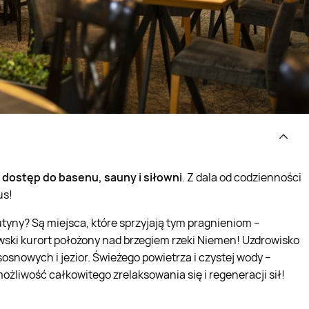
dostęp do basenu, sauny i siłowni
. Z dala od codzienności
us!
utyny? Są miejsca, które sprzyjają tym pragnieniom –
tewski kurort położony nad brzegiem rzeki Niemen! Uzdrowisko
osnowych i jezior. Świeżego powietrza i czystej wody –
możliwość całkowitego zrelaksowania się i regeneracji sił!