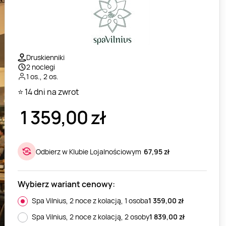
Druskienniki
2 noclegi
1 os., 2 os.
⭐ 14 dni na zwrot
1 359,00
zł
Odbierz w Klubie Lojalnościowym
67,95 zł
Wybierz wariant cenowy:
Spa Vilnius, 2 noce z kolacją, 1 osoba
1 359,00
zł
Spa Vilnius, 2 noce z kolacją, 2 osoby
1 839,00
zł