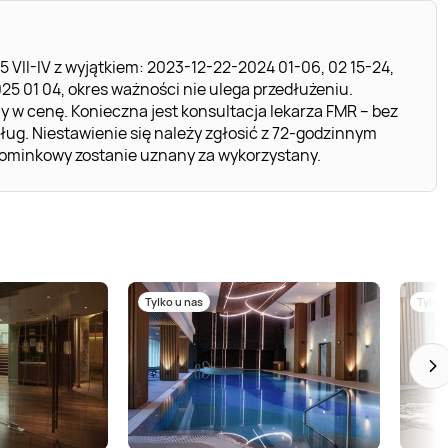
 VII-IV z wyjątkiem: 2023-12-22-2024 01-06, 02 15-24,
025 01 04, okres ważności nie ulega przedłużeniu.
ny w cenę. Konieczna jest konsultacja lekarza FMR – bez
ług. Niestawienie się należy zgłosić z 72-godzinnym
ominkowy zostanie uznany za wykorzystany.
Tylko u nas
Tylko