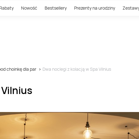
Rabaty
Nowość
Bestsellery
Prezenty na urodziny
Zestaw
od choinkę dla par
Dwa noclegi z kolacją w Spa Vilnius
Vilnius