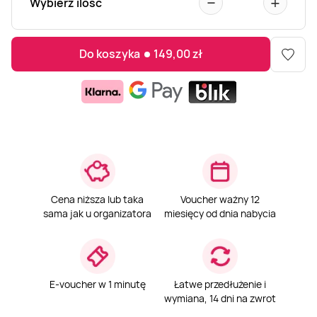
−
+
Wybierz ilość
Do koszyka
149,00
zł
Cena niższa lub taka
Voucher ważny 12
sama jak u organizatora
miesięcy od dnia nabycia
E-voucher w 1 minutę
Łatwe przedłużenie i
wymiana, 14 dni na zwrot