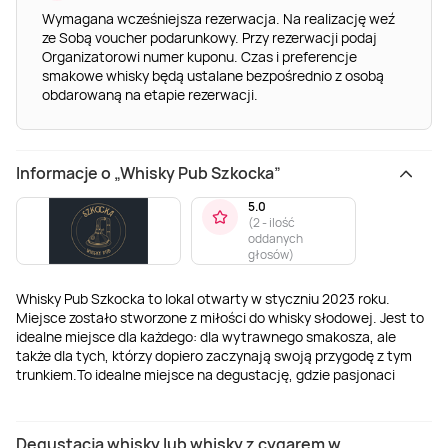
Wymagana wcześniejsza rezerwacja. Na realizację weź
ze Sobą voucher podarunkowy. Przy rezerwacji podaj
Organizatorowi numer kuponu. Czas i preferencje
smakowe whisky będą ustalane bezpośrednio z osobą
obdarowaną na etapie rezerwacji.
Informacje o „Whisky Pub Szkocka”
5.0
(
2 - ilość
oddanych
głosów
)
Whisky Pub Szkocka to lokal otwarty w styczniu 2023 roku.
Miejsce zostało stworzone z miłości do whisky słodowej. Jest to
idealne miejsce dla każdego: dla wytrawnego smakosza, ale
także dla tych, którzy dopiero zaczynają swoją przygodę z tym
trunkiem.To idealne miejsce na degustację, gdzie pasjonaci
mogą odkrywać nowe smaki i cieszyć się unikalną atmosferą.
Degustacja whisky lub whisky z cygarem w