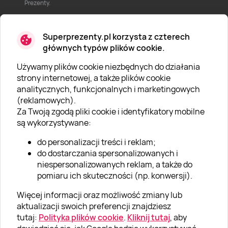
Prezenty.
Superprezenty.pl korzysta z czterech
głównych typów plików cookie.
Używamy plików cookie niezbędnych do działania
O SUPERPREZENTY
strony internetowej, a także plików cookie
analitycznych, funkcjonalnych i marketingowych
O nas
(reklamowych).
Aktualności
Za Twoją zgodą pliki cookie i identyfikatory mobilne
są wykorzystywane:
Kariera w Super Prezentach
do personalizacji treści i reklam;
Blog
do dostarczania spersonalizowanych i
Dla firm
niespersonalizowanych reklam, a także do
pomiaru ich skuteczności (np. konwersji).
Klub Lojalnościowy
Więcej informacji oraz możliwość zmiany lub
Dodaj recenzję
aktualizacji swoich preferencji znajdziesz
tutaj:
Polityka plików cookie
.
Kliknij tutaj
, aby