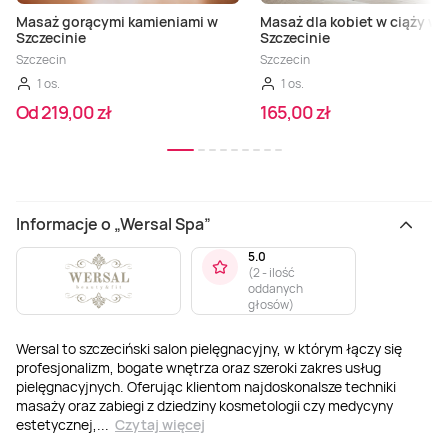
Masaż gorącymi kamieniami w
Masaż dla kobiet w ciąży w
Szczecinie
Szczecinie
Szczecin
Szczecin
1 os.
1 os.
Od 219,00 zł
165,00 zł
Informacje o „Wersal Spa”
5.0
(
2 - ilość
oddanych
głosów
)
Wersal to szczeciński salon pielęgnacyjny, w którym łączy się
profesjonalizm, bogate wnętrza oraz szeroki zakres usług
pielęgnacyjnych. Oferując klientom najdoskonalsze techniki
masaży oraz zabiegi z dziedziny kosmetologii czy medycyny
estetycznej,
...
Czytaj więcej