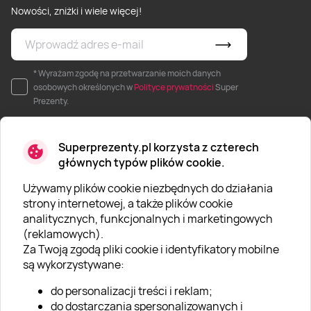
Nowości, zniżki i wiele więcej!
* Wyrażam zgodę na przetwarzanie moich danych
osobowych określonych w
Polityce prywatności
Super
Prezenty.
Superprezenty.pl korzysta z czterech
głównych typów plików cookie.
Używamy plików cookie niezbędnych do działania
O SUPERPREZENTY
strony internetowej, a także plików cookie
analitycznych, funkcjonalnych i marketingowych
O nas
(reklamowych).
Aktualności
Za Twoją zgodą pliki cookie i identyfikatory mobilne
są wykorzystywane:
Kariera w Super Prezentach
do personalizacji treści i reklam;
Blog
do dostarczania spersonalizowanych i