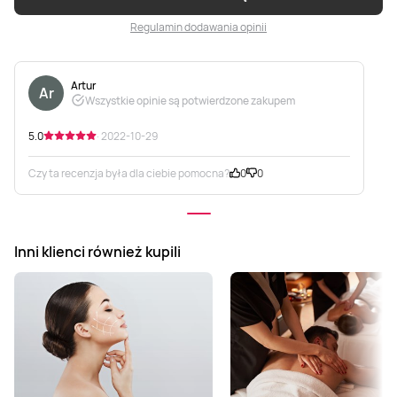
Regulamin dodawania opinii
Artur
Ar
Wszystkie opinie są potwierdzone zakupem
5.0
· 2022-10-29
Czy ta recenzja była dla ciebie pomocna?
0
0
Inni klienci również kupili