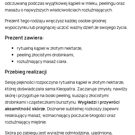
odczuwaną podczas wyjątkowej kąpieli w mleku, peelingu oraz
masażu o najwyższych właściwościach rozluźniających.
Prezent tego rodzaju wręczysz każdej osobie głodnej
wypoczynku lub pragnącej uczcić ważny dzień ze swojego życia.
Prezent zawiera:
rytualną kąpiel w złotym nektarze,
peeling złocistymi drobinkami,
rozluźniający masaż ciała.
Przebieg realizacji
Sesję piękności rozpoczyna rytualna kąpiel w złotym nektarze,
której doświadczała sama Kleopatra. Zaczaruje zmysły, nawilży
skórę i przygotuje na boski peeling, kuszący złocistymi
drobinkami i cząsteczkami bursztynu.
Wygładzi i przywróci
aksamitność skórze
. Doznanie subtelnej rozkoszy zapewni
relaksujący masaż, wzmacniający poczucie błogości oraz
rozluźniający mięśnie.
Skóra po zabiegu jest wyraźnie odmłodzona, ujędrniona,