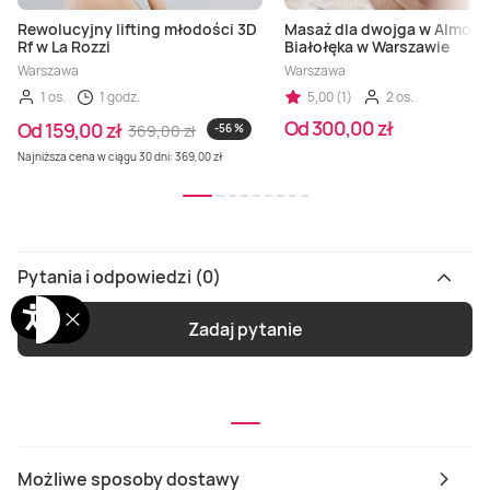
Rewolucyjny lifting młodości 3D
Masaż dla dwojga w Almoni
Rf w La Rozzi
Białołęka w Warszawie
Warszawa
Warszawa
1 os.
1 godz.
5,00 (1)
2 os.
Od 300,00 zł
Od 159,00 zł
369,00 zł
-56 %
Najniższa cena w ciągu 30 dni: 369,00 zł
Pytania i odpowiedzi (0)
Zadaj pytanie
Możliwe sposoby dostawy