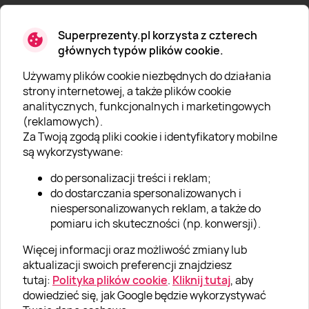
Superprezenty.pl korzysta z czterech
głównych typów plików cookie.
Używamy plików cookie niezbędnych do działania
O SUPERPREZENTY
strony internetowej, a także plików cookie
analitycznych, funkcjonalnych i marketingowych
O nas
(reklamowych).
Aktualności
Za Twoją zgodą pliki cookie i identyfikatory mobilne
są wykorzystywane:
Kariera w Super Prezentach
do personalizacji treści i reklam;
Blog
do dostarczania spersonalizowanych i
Dla firm
niespersonalizowanych reklam, a także do
pomiaru ich skuteczności (np. konwersji).
Klub Lojalnościowy
Więcej informacji oraz możliwość zmiany lub
Dodaj recenzję
aktualizacji swoich preferencji znajdziesz
tutaj:
Polityka plików cookie
.
Kliknij tutaj
, aby
dowiedzieć się, jak Google będzie wykorzystywać
Informacje