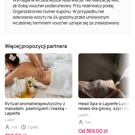
ze Sobą voucher podarunkowy. Przy rezerwacji podaj
Organizatorowi numer kuponu. W przypadku nie
odwołania wizyty na 24 godziny przed umówionym
wcześniej terminem voucher uznaje się za zrealizowany.
Więcej propozycji partnera
Rytuał aromaterapeutyczny z
Head Spa w Laperfe Lublin –
masażem, peelingiem i maską –
relaks dla głowy, szyi i twar
Laperfe
Lublin
Lublin
1 os.
1 os.
2 godz.
Od 369,00 zł