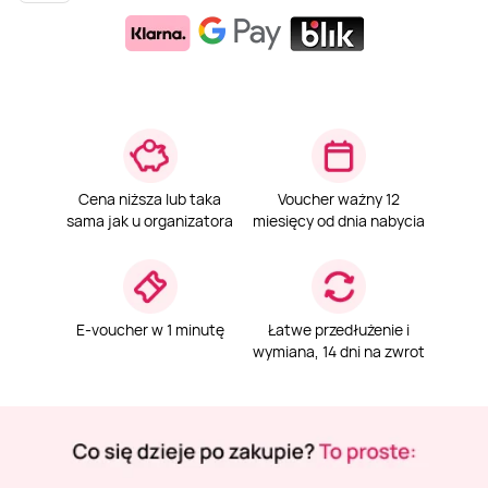
Weekend w SPA
Masaż klasyczny
Pojazdy specjalne
Fitness
Kurs żeglarski
Mazury
Masaż pleców
Jazda po torze
Sporty zimowe
Kurs motorowodny
Masaż sportowy
Jazda czołgiem
Wspinaczka
SUP
Cena niższa lub taka
Voucher ważny 12
sama jak u organizatora
miesięcy od dnia nabycia
Masaż Shiatsu
Pojazdy militarne
Tenis
Masaż Antycellulitowy
E-voucher w 1 minutę
Łatwe przedłużenie i
wymiana, 14 dni na zwrot
Masaż całego ciała
Masaż czekoladą