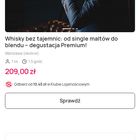
Whisky bez tajemnic: od single maltów do
blendu – degustacja Premium!
Warszawa (okolice)
1 os.
1,5 godz.
209,00 zł
Odbierz od
10,45 zł
w Klubie Lojalnościowym
Sprawdź