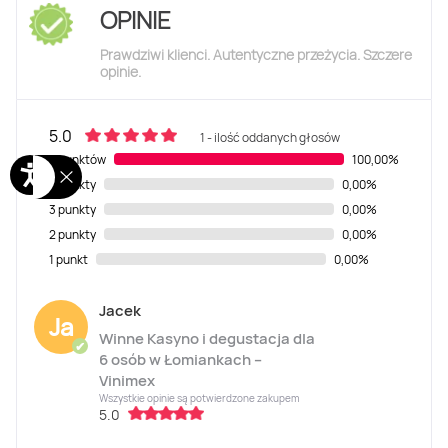
OPINIE
Prawdziwi klienci. Autentyczne przeżycia. Szczere
opinie.
5.0
1 - ilość oddanych głosów
5 punktów
100,00%
4 punkty
0,00%
3 punkty
0,00%
2 punkty
0,00%
1 punkt
0,00%
Jacek
Ja
Winne Kasyno i degustacja dla
✔
6 osób w Łomiankach –
Vinimex
Wszystkie opinie są potwierdzone zakupem
5.0