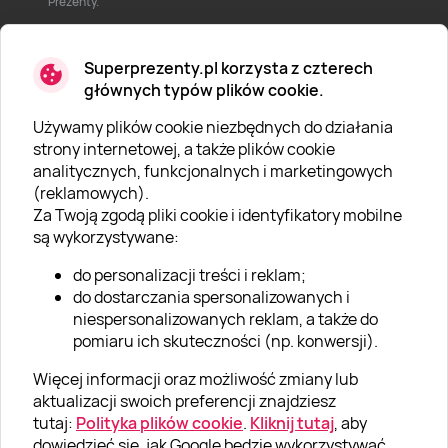
Prezenty.
Superprezenty.pl korzysta z czterech
głównych typów plików cookie.
Używamy plików cookie niezbędnych do działania
O SUPERPREZENTY
strony internetowej, a także plików cookie
analitycznych, funkcjonalnych i marketingowych
O nas
(reklamowych).
Aktualności
Za Twoją zgodą pliki cookie i identyfikatory mobilne
są wykorzystywane:
Kariera w Super Prezentach
do personalizacji treści i reklam;
Blog
do dostarczania spersonalizowanych i
Dla firm
niespersonalizowanych reklam, a także do
pomiaru ich skuteczności (np. konwersji).
Klub Lojalnościowy
Więcej informacji oraz możliwość zmiany lub
Dodaj recenzję
aktualizacji swoich preferencji znajdziesz
tutaj:
Polityka plików cookie
.
Kliknij tutaj
, aby
dowiedzieć się, jak Google będzie wykorzystywać
Informacje