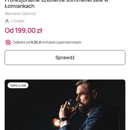
Łomiankach
Warszawa (okolice)
1-2 osób
Od 199,00 zł
Odbierz od
9,95 zł
w Klubie Lojalnościowym
Sprawdź
Tylko u nas