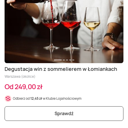
Masaż Karku
Masaż orientalny
Degustacja win z sommelierem w Łomiankach
Warszawa (okolice)
Od 249,00 zł
Odbierz od
12,45 zł
w Klubie Lojalnościowym
Sprawdź