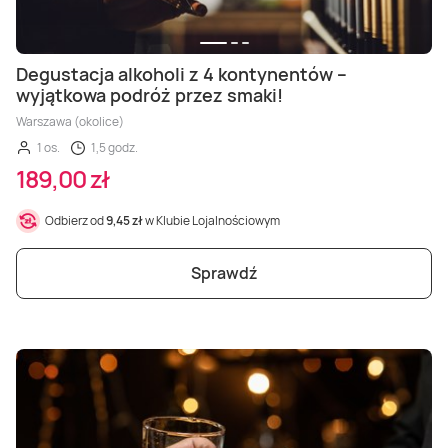
Degustacja alkoholi z 4 kontynentów –
wyjątkowa podróż przez smaki!
Warszawa (okolice)
1 os.
1,5 godz.
189,00 zł
Odbierz od
9,45 zł
w Klubie Lojalnościowym
Sprawdź