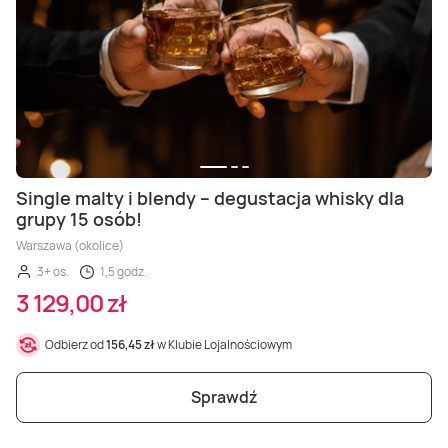
Single malty i blendy – degustacja whisky dla
grupy 15 osób!
Warszawa (okolice)
3+ os.
1,5 godz.
3 129,00 zł
Odbierz od
156,45 zł
w Klubie Lojalnościowym
Sprawdź