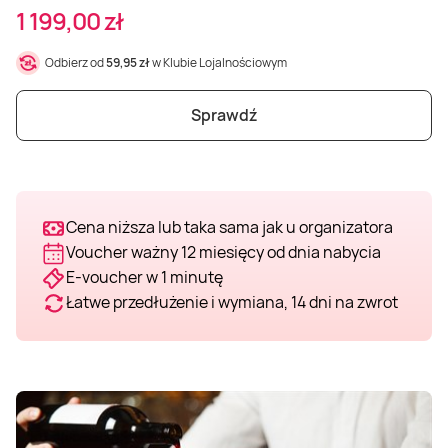
1 199,00 zł
Weekend w SPA
Masaż klasyczny
Pojazdy specjalne
Fitness
Kurs żeglarski
Odbierz od
59,95 zł
w Klubie Lojalnościowym
Mazury
Masaż pleców
Jazda po torze
Sporty zimowe
Kurs motorowodny
Sprawdź
Masaż sportowy
Jazda czołgiem
Wspinaczka
SUP
Masaż Shiatsu
Pojazdy militarne
Tenis
Cena niższa lub taka sama jak u organizatora
Voucher ważny 12 miesięcy od dnia nabycia
Masaż Antycellulitowy
E-voucher w 1 minutę
Łatwe przedłużenie i wymiana, 14 dni na zwrot
Masaż całego ciała
Masaż czekoladą