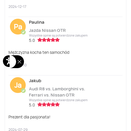
2024-12-17
Paulina
Pa
Jazda Nissan GTR
✔
Wszystkie opinie są potwierdzone zakupem
5.0
Mężczyzna kocha ten samochód
2024-12-10
Jakub
Ja
Audi R8 vs. Lamborghini vs.
✔
Ferrari vs. Nissan GTR
Wszystkie opinie są potwierdzone zakupem
5.0
Prezent dla pasjonata!
2024-07-29