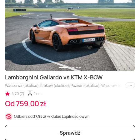
Lamborghini Gallardo vs KTM X-BOW
Warszawa (okolice), Kraków (okolice), Poznań (okolice), Wrocław (okolice), Trójm
i inne
4,70 (7)
1 os.
Od 759,00 zł
Odbierz od
37,95 zł
w Klubie Lojalnościowym
Sprawdź