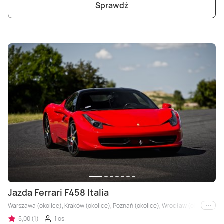
Sprawdź
Jazda Ferrari F458 Italia
Warszawa (okolice), Kraków (okolice), Poznań (okolice), Wrocław (okolice), Trójm
i inne
5,00 (1)
1 os.