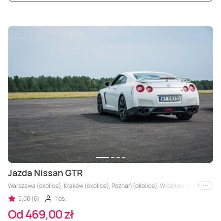
Jazda Nissan GTR
Warszawa (okolice), Kraków (okolice), Poznań (okolice), Wrocław (okolice), Trójm
i inne
5,00 (6)
1 os.
Od 469,00 zł