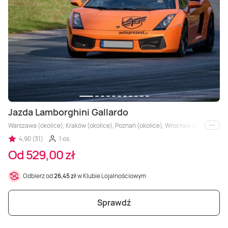
Masaż Karku
Masaż orientalny
Jazda Lamborghini Gallardo
Warszawa (okolice), Kraków (okolice), Poznań (okolice), Wrocław (okolice), Trójm
i inne
4,90 (31)
1 os.
Od 529,00 zł
Odbierz od
26,45 zł
w Klubie Lojalnościowym
Sprawdź