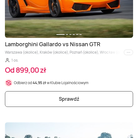
Lamborghini Gallardo vs Nissan GTR
Warszawa (okolice), Kraków (okolice), Poznań (okolice), Wrocław (okolice), Trójm
i inne
1 os.
Od 899,00 zł
Odbierz od
44,95 zł
w Klubie Lojalnościowym
Sprawdź