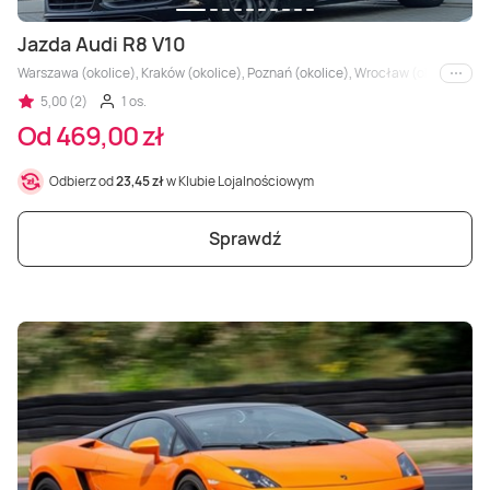
Jazda Audi R8 V10
Warszawa (okolice), Kraków (okolice), Poznań (okolice), Wrocław (okolice), Trójm
i inne
5,00 (2)
1 os.
Od 469,00 zł
Odbierz od
23,45 zł
w Klubie Lojalnościowym
Sprawdź