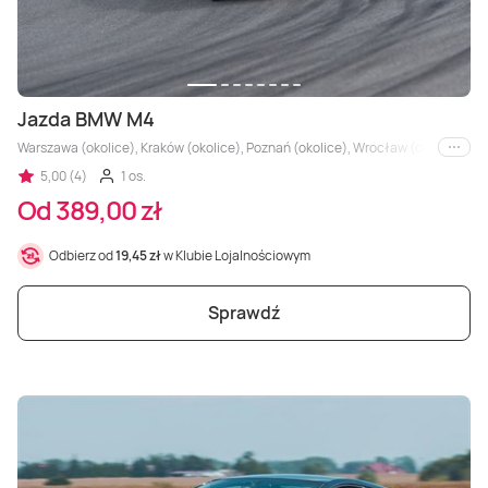
Jazda BMW M4
Warszawa (okolice), Kraków (okolice), Poznań (okolice), Wrocław (okolice), Trójm
i inne
5,00 (4)
1 os.
Od 389,00 zł
Odbierz od
19,45 zł
w Klubie Lojalnościowym
Sprawdź