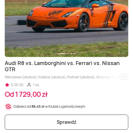
Audi R8 vs. Lamborghini vs. Ferrari vs. Nissan
GTR
Warszawa (okolice), Kraków (okolice), Poznań (okolice), Wrocław (okolice), Trójm
i inne
5,00 (6)
1 os.
Od 1 729,00 zł
Odbierz od
86,45 zł
w Klubie Lojalnościowym
Sprawdź