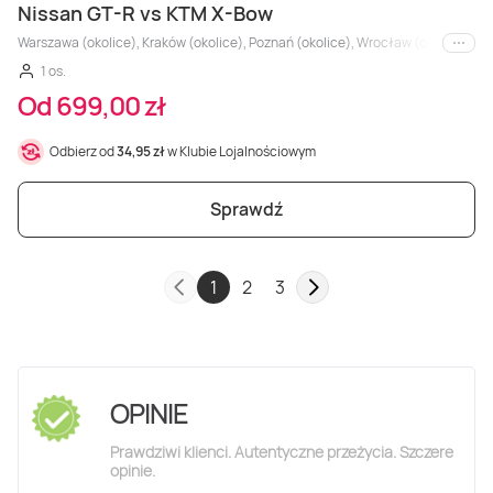
Nissan GT-R vs KTM X-Bow
Warszawa (okolice), Kraków (okolice), Poznań (okolice), Wrocław (okolice), Trójm
i inne
1 os.
Od 699,00 zł
Odbierz od
34,95 zł
w Klubie Lojalnościowym
Sprawdź
1
2
3
OPINIE
Prawdziwi klienci. Autentyczne przeżycia. Szczere
opinie.