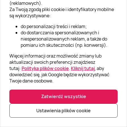
(reklamowych).
2023-11-29
Za Twoją zgodą pliki cookie i identyfikatory mobilne
są wykorzystywane:
do personalizacji treści i reklam;
POKAŻ WIĘCEJ OPINII
do dostarczania spersonalizowanych i
niespersonalizowanych reklam, a także do
pomiaru ich skuteczności (np. konwersji).
Więcej informacji oraz możliwość zmiany lub
aktualizacji swoich preferencji znajdziesz
tutaj:
Polityka plików cookie
.
Kliknij tutaj
, aby
dowiedzieć się, jak Google będzie wykorzystywać
Twoje dane osobowe.
Zatwierdź wszystkie
Newsletter
Ustawienia plików cookie
Nowości, zniżki i wiele więcej!