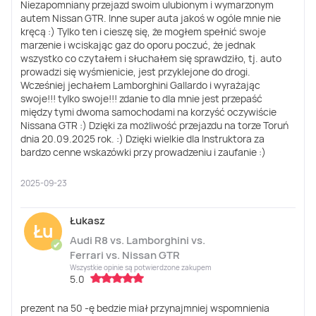
Niezapomniany przejazd swoim ulubionym i wymarzonym
autem Nissan GTR. Inne super auta jakoś w ogóle mnie nie
kręcą :) Tylko ten i cieszę się, że mogłem spełnić swoje
marzenie i wciskając gaz do oporu poczuć, że jednak
wszystko co czytałem i słuchałem się sprawdziło, tj. auto
prowadzi się wyśmienicie, jest przyklejone do drogi.
Wcześniej jechałem Lamborghini Gallardo i wyrażając
swoje!!! tylko swoje!!! zdanie to dla mnie jest przepaść
między tymi dwoma samochodami na korzyść oczywiście
Nissana GTR :) Dzięki za możliwość przejazdu na torze Toruń
dnia 20.09.2025 rok. :) Dzięki wielkie dla Instruktora za
bardzo cenne wskazówki przy prowadzeniu i zaufanie :)
2025-09-23
Łukasz
Łu
Audi R8 vs. Lamborghini vs.
✔
Ferrari vs. Nissan GTR
Wszystkie opinie są potwierdzone zakupem
5.0
prezent na 50 -ę bedzie miał przynajmniej wspomnienia