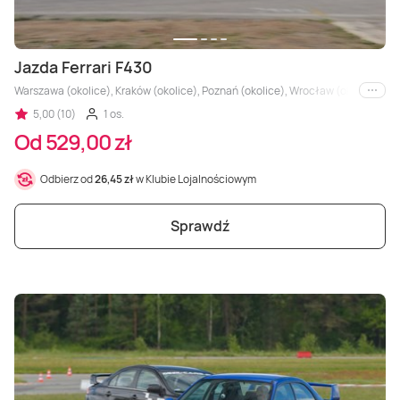
Jazda Ferrari F430
Warszawa (okolice), Kraków (okolice), Poznań (okolice), Wrocław (okolice), Trójm
i inne
5,00 (10)
1 os.
Od 529,00 zł
Odbierz od
26,45 zł
w Klubie Lojalnościowym
Sprawdź