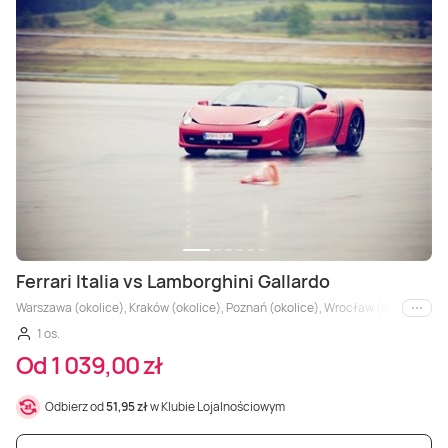
Ferrari Italia vs Lamborghini Gallardo
Warszawa (okolice), Kraków (okolice), Poznań (okolice), Wrocław (okolice), Trójm
i inne
1 os.
Od 1 039,00 zł
Odbierz od
51,95 zł
w Klubie Lojalnościowym