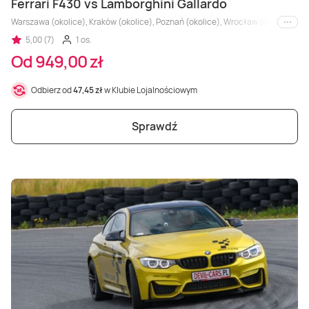
Ferrari F430 vs Lamborghini Gallardo
Warszawa (okolice), Kraków (okolice), Poznań (okolice), Wrocław (okolice), Trójm
i inne
5,00 (7)
1 os.
Od 949,00 zł
Odbierz od
47,45 zł
w Klubie Lojalnościowym
Sprawdź