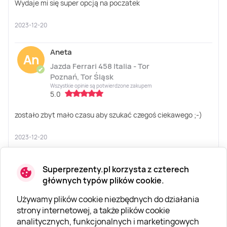
Wydaje mi się super opcją na poczatek
2023-12-20
Aneta
An
Jazda Ferrari 458 Italia - Tor
✔
Poznań, Tor Śląsk
Wszystkie opinie są potwierdzone zakupem
5.0
zostało zbyt mało czasu aby szukać czegoś ciekawego ;-)
2023-12-20
Andrzej
An
Superprezenty.pl korzysta z czterech
Jazda Ferrari F458 Italia
głównych typów plików cookie.
✔
Wszystkie opinie są potwierdzone zakupem
5.0
Używamy plików cookie niezbędnych do działania
strony internetowej, a także plików cookie
Trzeba kupować emocje
analitycznych, funkcjonalnych i marketingowych