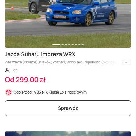
Jazda Subaru Impreza WRX
Warszawa (okolice), Kraków, Poznań, Wrocław, Trójmiasto (okolice), Łódź (okolice
i inne
1 os.
Od 299,00 zł
Odbierz od
14,95 zł
w Klubie Lojalnościowym
Sprawdź