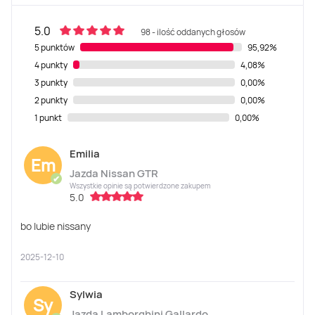
5.0
98 - ilość oddanych głosów
5 punktów
95,92%
4 punkty
4,08%
3 punkty
0,00%
2 punkty
0,00%
1 punkt
0,00%
Emilia
Em
Jazda Nissan GTR
✔
Wszystkie opinie są potwierdzone zakupem
5.0
bo lubie nissany
2025-12-10
Sylwia
Sy
Jazda Lamborghini Gallardo