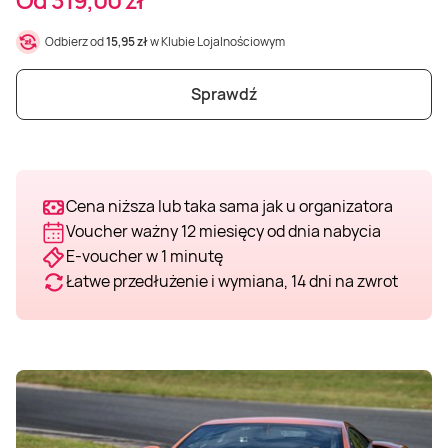
Weekend w SPA
Masaż klasyczny
Pojazdy specjalne
Fitness
Kurs żeglarski
Odbierz od
15,95 zł
w Klubie Lojalnościowym
Mazury
Masaż pleców
Jazda po torze
Sporty zimowe
Kurs motorowodny
Sprawdź
Masaż sportowy
Jazda czołgiem
Wspinaczka
SUP
Cena niższa lub taka sama jak u organizatora
Masaż Shiatsu
Pojazdy militarne
Tenis
Voucher ważny 12 miesięcy od dnia nabycia
E-voucher w 1 minutę
Masaż Antycellulitowy
Łatwe przedłużenie i wymiana, 14 dni na zwrot
Masaż całego ciała
Masaż czekoladą