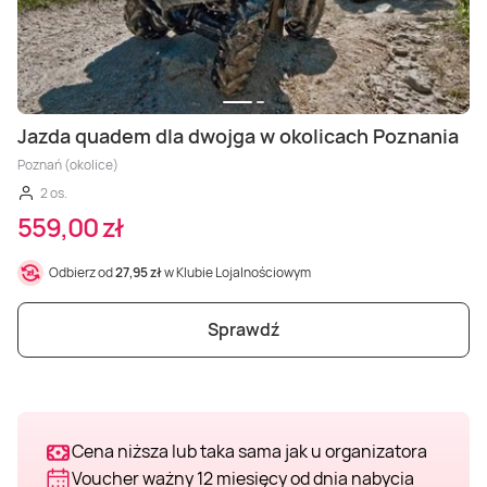
Masaż Karku
Masaż orientalny
Jazda quadem dla dwojga w okolicach Poznania
Poznań (okolice)
2 os.
559,00 zł
Odbierz od
27,95 zł
w Klubie Lojalnościowym
Sprawdź
Cena niższa lub taka sama jak u organizatora
Voucher ważny 12 miesięcy od dnia nabycia