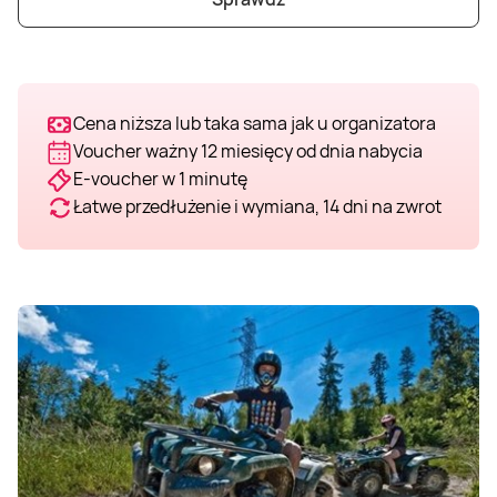
Weekend w SPA
Masaż klasyczny
Pojazdy specjalne
Fitness
Kurs żeglarski
Mazury
Masaż pleców
Jazda po torze
Sporty zimowe
Kurs motorowodny
Cena niższa lub taka sama jak u organizatora
Voucher ważny 12 miesięcy od dnia nabycia
Masaż sportowy
Jazda czołgiem
Wspinaczka
SUP
E-voucher w 1 minutę
Łatwe przedłużenie i wymiana, 14 dni na zwrot
Masaż Shiatsu
Pojazdy militarne
Tenis
Masaż Antycellulitowy
Masaż całego ciała
Masaż czekoladą