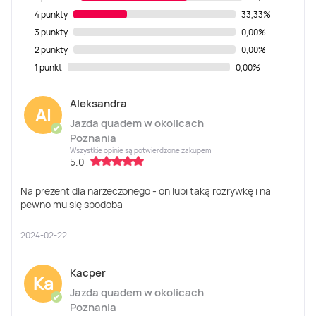
4 punkty
33,33%
3 punkty
0,00%
2 punkty
0,00%
1 punkt
0,00%
Aleksandra
Al
Jazda quadem w okolicach
✔
Poznania
Wszystkie opinie są potwierdzone zakupem
5.0
Na prezent dla narzeczonego - on lubi taką rozrywkę i na
pewno mu się spodoba
2024-02-22
Kacper
Ka
Jazda quadem w okolicach
✔
Poznania