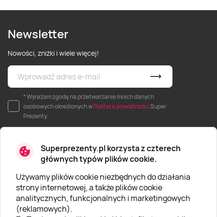
Newsletter
Nowości, zniżki i wiele więcej!
* Wyrażam zgodę na przetwarzanie moich danych
osobowych określonych w
Polityce prywatności
Super
Prezenty.
Superprezenty.pl korzysta z czterech
głównych typów plików cookie.
Używamy plików cookie niezbędnych do działania
O SUPERPREZENTY
strony internetowej, a także plików cookie
analitycznych, funkcjonalnych i marketingowych
O nas
(reklamowych).
Aktualności