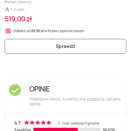
Poznań (okolice)
1-2 osób
519,00 zł
Odbierz od
25,95 zł
w Klubie Lojalnościowym
Sprawdź
OPINIE
Prawdziwi klienci. Autentyczne przeżycia. Szczere
opinie.
4.7
3 - ilość oddanych głosów
5 punktów
66,67%