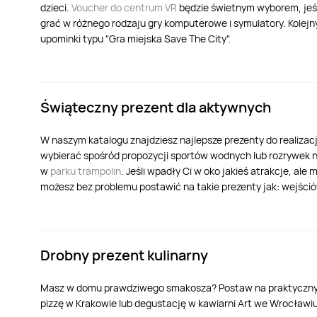
dzieci.
Voucher do centrum VR
będzie świetnym wyborem, jeśli
grać w różnego rodzaju gry komputerowe i symulatory. Kolejny 
upominki typu "Gra miejska Save The City".
Świąteczny prezent dla aktywnych
W naszym katalogu znajdziesz najlepsze prezenty do realizacj
wybierać spośród propozycji sportów wodnych lub rozrywek na 
w
parku trampolin
. Jeśli wpadły Ci w oko jakieś atrakcje, al
możesz bez problemu postawić na takie prezenty jak: wejściów
Drobny prezent kulinarny
Masz w domu prawdziwego smakosza? Postaw na praktyczny pre
pizzę w Krakowie lub degustację w kawiarni Art we Wrocławiu