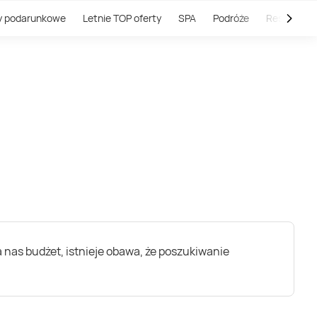
y podarunkowe
Letnie TOP oferty
SPA
Podróże
Restauracj
 nas budżet, istnieje obawa, że poszukiwanie