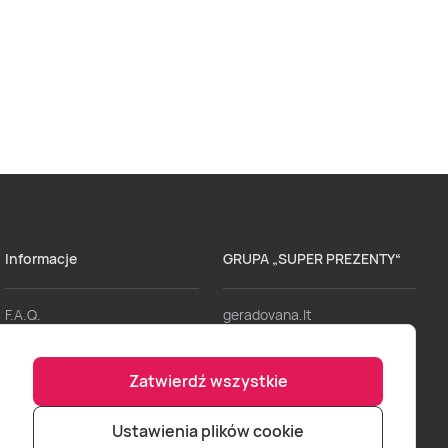
Informacje
GRUPA „SUPER PREZENTY“
F.A.Q.
geradovana.lt
Dostawa
lieliskadavana.lv
Zatwierdź wszystkie
Regulaminy
bookitnow.lt
Formy Płatności
Ustawienia plików cookie