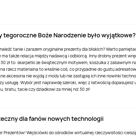
aby tegoroczne Boże Narodzenie było wyjątkowe?
 znaleźć tanie i zarazem oryginalne prezenty dla bliskich? Warto pamięta
ma także relacja między nadawcą i odbiorcą. Inny drobny prezent wręc
30 zł to: skarpetki ze świątecznym motywem, koszulka z zabawnym nap
jna rzecz materialna to właśnie coś, co przypadnie do gustu adresato
ejne akcesoria nie wyjdą z mody lub nie zastąpią ich inne nowinki tec
zy usługę. Wybór jest naprawdę szeroki, więc z łatwością dopasujesz u
, bratu, tacie czy dziadkowi za mniej niż 30 zł!
teczny dla fanów nowych technologii
 Prezentów! Wejściówki do ośrodków wirtualnej rzeczywistości cieszą 