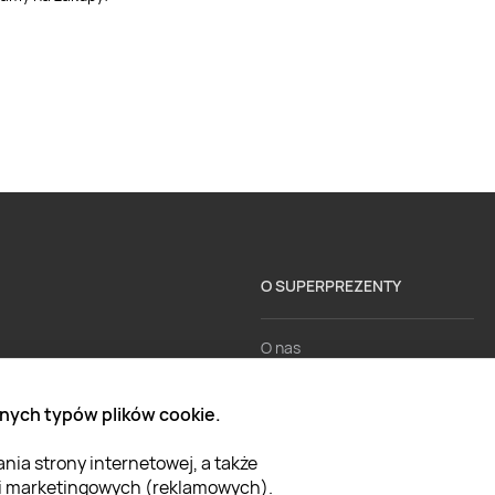
O SUPERPREZENTY
O nas
Aktualności
nych typów plików cookie.
Kariera w Super Prezentach
ia strony internetowej, a także
Blog
 i marketingowych (reklamowych).