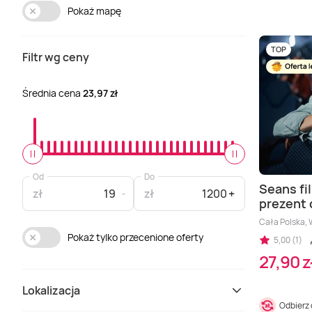
Pokaż mapę
TOP
Filtr wg ceny
Średnia cena
23,97 zł
Od
Do
Seans fi
zł
zł
prezent 
Cała Polska, W
Pokaż tylko przecenione oferty
5,00 (1)
27,90 z
Lokalizacja
Odbierz