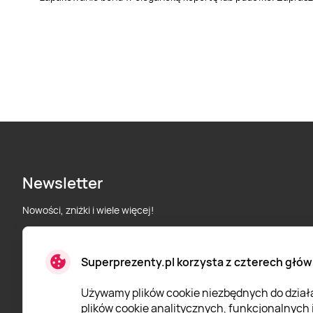
Newsletter
Nowości, zniżki i wiele więcej!
Superprezenty.pl korzysta z czterech głów
* Wyrażam zgodę na przetwarzanie moich danych osobowych
określonych w
Polityce prywatności
Super Prezenty.
Używamy plików cookie niezbędnych do działan
plików cookie analitycznych, funkcjonalnych