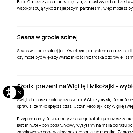
Bliski Ci mężczyzna martwi się tym, że musi wyjechać i zos
współpracują tylko z najlepszymi partnerami, więc możesz by
Seans w grocie solnej
Seans w grocie solnej jest świetnym pomysłem na prezent dla
czy może być większy wyraz miłości niż troska o zdrowie i s
Słodki prezent na Wigilię i Mikołajki - wy
Święta to nasz ulubiony czas w roku! Cieszymy się, że możem
sprawią, że miło spędzą czas. Uczyń Mikołajki czy Wigilię św
Przypominamy, że vouchery z naszego katalogu możesz zamawi
last minute - bon podarunkowy wysyłamy na maila od razu po 
zapakowanie bonu w elegancką kopertę lub pudełko. Zapras