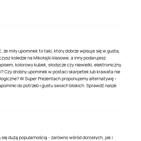
ć, że miły upominek to taki, który dobrze wpisuje się w gusta,
zysz koledze na Mikołajki klasowe, a inny podarujesz
isem, kolorowy kubek, słodycze czy niewielki, elektroniczny
wi? Czy drobny upominek w postaci skarpetek lub krawata nie
hnologiczne? W Super Prezentach proponujemy alternatywę -
pominki do potrzeb i gustu swoich bliskich. Sprawdź nasze
się dużą popularnością - zarówno wśród dorosłych, jak i