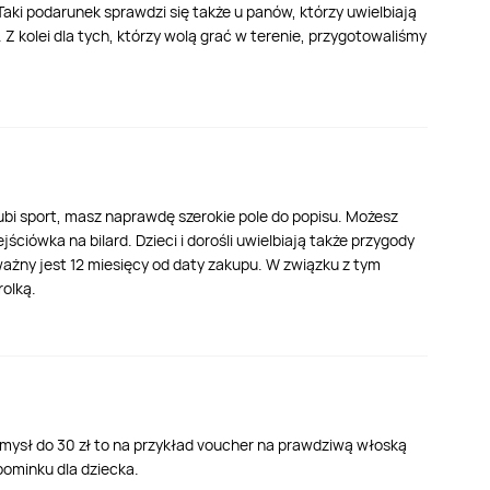
aki podarunek sprawdzi się także u panów, którzy uwielbiają
 Z kolei dla tych, którzy wolą grać w terenie, przygotowaliśmy
lubi sport, masz naprawdę szerokie pole do popisu. Możesz
iówka na bilard. Dzieci i dorośli uwielbiają także przygody
r ważny jest 12 miesięcy od daty zakupu. W związku z tym
rolką.
mysł do 30 zł to na przykład voucher na prawdziwą włoską
pominku dla dziecka.