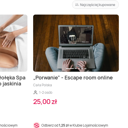
Najczęściej kupowane
łołęka Spa
„Porwanie” - Escape room online
 jaskinia
Cała Polska
1-2 osób
25,00 zł
alnościowym
Odbierz od
1,25 zł
w Klubie Lojalnościowym