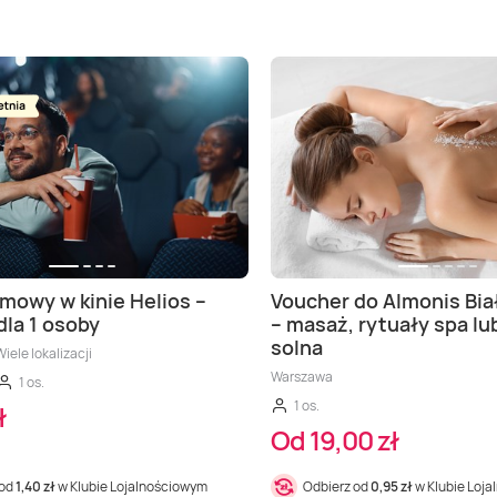
lmowy w kinie Helios –
Voucher do Almonis Bia
dla 1 osoby
– masaż, rytuały spa lub
solna
iele lokalizacji
Warszawa
1 os.
1 os.
ł
Od 19,00 zł
 od
1,40 zł
w Klubie Lojalnościowym
Odbierz od
0,95 zł
w Klubie Loj