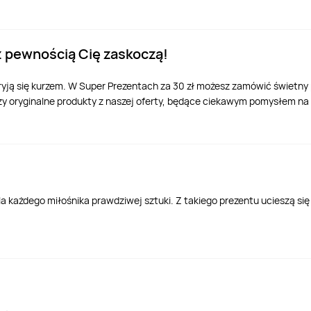
 z pewnością Cię zaskoczą!
kryją się kurzem. W Super Prezentach za 30 zł możesz zamówić świetny
trzy oryginalne produkty z naszej oferty, będące ciekawym pomysłem n
la każdego miłośnika prawdziwej sztuki. Z takiego prezentu ucieszą si