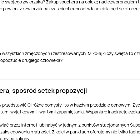
tawić swojego zwierzaka? Zakup vouchera na opiekę nad czworonogiem 
ć pewien, że zwierzak na czas nieobecności właściciela będzie otoczo
 wszystkich zmęczonych i zestresowanych. Mikołajki czy święta to cza
amopoczucie drugiego człowieka?
bieraj spośród setek propozycji
y przedstawić Ci różne pomysły i to w każdym przedziale cenowym. Życz
iętami wyjątkowymi i wartymi zapamiętania. Wspaniałe inspiracje czeka
ać przez Internet lub nabyć w jednym z punktów stacjonarnych Super
zaksięgowaniu płatności. Z kolei w punktach oferujemy nie tylko fach
zamy na zakupy!