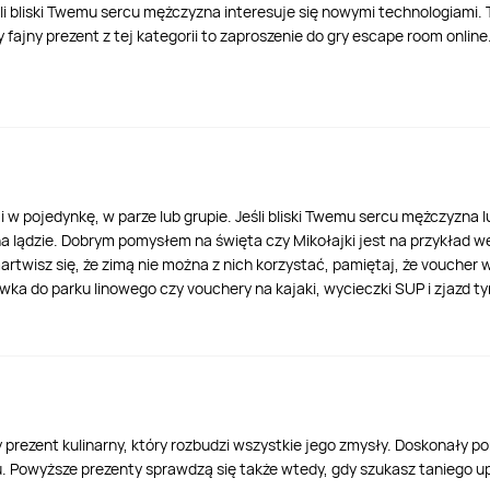
 bliski Twemu sercu mężczyzna interesuje się nowymi technologiami. T
fajny prezent z tej kategorii to zaproszenie do gry escape room online.
i w pojedynkę, w parze lub grupie. Jeśli bliski Twemu sercu mężczyzna 
lądzie. Dobrym pomysłem na święta czy Mikołajki jest na przykład wejśc
e martwisz się, że zimą nie można z nich korzystać, pamiętaj, że vouche
ka do parku linowego czy vouchery na kajaki, wycieczki SUP i zjazd ty
zent kulinarny, który rozbudzi wszystkie jego zmysły. Doskonały po
. Powyższe prezenty sprawdzą się także wtedy, gdy szukasz taniego u