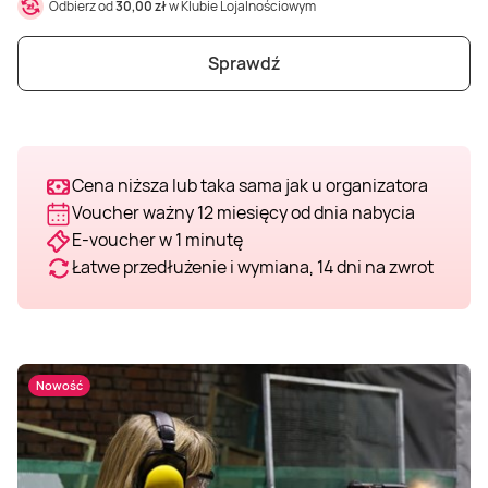
Odbierz od
30,00 zł
w Klubie Lojalnościowym
Weekend w SPA
Masaż klasyczny
Pojazdy specjalne
Fitness
Kurs żeglarski
Sprawdź
Mazury
Masaż pleców
Jazda po torze
Sporty zimowe
Kurs motorowodny
Masaż sportowy
Jazda czołgiem
Wspinaczka
SUP
Cena niższa lub taka sama jak u organizatora
Voucher ważny 12 miesięcy od dnia nabycia
Masaż Shiatsu
Pojazdy militarne
Tenis
E-voucher w 1 minutę
Łatwe przedłużenie i wymiana, 14 dni na zwrot
Masaż Antycellulitowy
Masaż całego ciała
Nowość
Masaż czekoladą