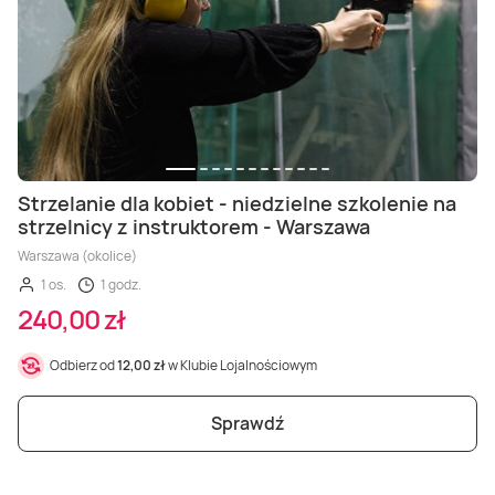
Masaż Karku
Masaż orientalny
Strzelanie dla kobiet - niedzielne szkolenie na
strzelnicy z instruktorem - Warszawa
Warszawa (okolice)
1 os.
1 godz.
240,00 zł
Odbierz od
12,00 zł
w Klubie Lojalnościowym
Sprawdź