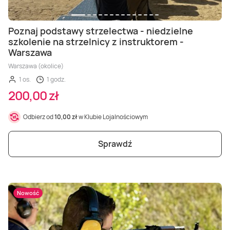
Poznaj podstawy strzelectwa - niedzielne
szkolenie na strzelnicy z instruktorem -
Warszawa
Warszawa (okolice)
1 os.
1 godz.
200,00 zł
Odbierz od
10,00 zł
w Klubie Lojalnościowym
Sprawdź
Nowość