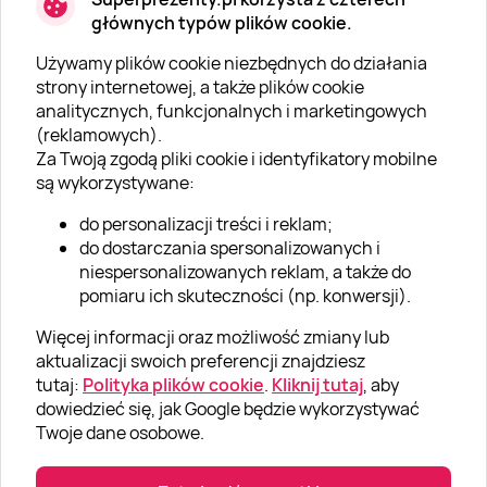
głównych typów plików cookie.
Używamy plików cookie niezbędnych do działania
O SUPERPREZENTY
strony internetowej, a także plików cookie
analitycznych, funkcjonalnych i marketingowych
O nas
(reklamowych).
Aktualności
Za Twoją zgodą pliki cookie i identyfikatory mobilne
są wykorzystywane:
Kariera w Super Prezentach
do personalizacji treści i reklam;
Blog
do dostarczania spersonalizowanych i
Dla firm
niespersonalizowanych reklam, a także do
pomiaru ich skuteczności (np. konwersji).
Klub Lojalnościowy
Więcej informacji oraz możliwość zmiany lub
Dodaj recenzję
aktualizacji swoich preferencji znajdziesz
tutaj:
Polityka plików cookie
.
Kliknij tutaj
, aby
dowiedzieć się, jak Google będzie wykorzystywać
Informacje
Twoje dane osobowe.
GRUPA „SUPER PREZENTY“