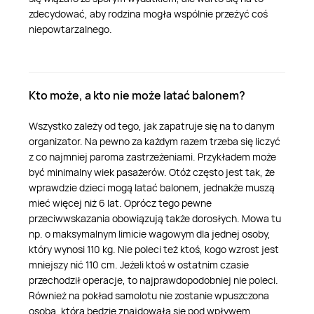
zdecydować, aby rodzina mogła wspólnie przeżyć coś
niepowtarzalnego.
Kto może, a kto nie może latać balonem?
Wszystko zależy od tego, jak zapatruje się na to danym
organizator. Na pewno za każdym razem trzeba się liczyć
z co najmniej paroma zastrzeżeniami. Przykładem może
być minimalny wiek pasażerów. Otóż często jest tak, że
wprawdzie dzieci mogą latać balonem, jednakże muszą
mieć więcej niż 6 lat. Oprócz tego pewne
przeciwwskazania obowiązują także dorosłych. Mowa tu
np. o maksymalnym limicie wagowym dla jednej osoby,
który wynosi 110 kg. Nie poleci też ktoś, kogo wzrost jest
mniejszy nić 110 cm. Jeżeli ktoś w ostatnim czasie
przechodził operacje, to najprawdopodobniej nie poleci.
Również na pokład samolotu nie zostanie wpuszczona
osoba, która będzie znajdowała się pod wpływem