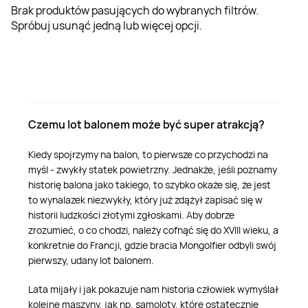
Head SPA
Dwór
Masaż twarzy
Lot samolotem
Monster Truck
Restauracja w ciemności
Joga
Wirtualna rzeczywistość
Strzelanie z łuku
Warsztaty kreatywne
Kitesurfing
Makijaż i wizaż
Brak produktów pasujących do wybranych filtrów.
Spróbuj usunąć jedną lub więcej opcji.
SPA dla dwojga
Domek na drzewie
Refleksologia
Symulator lotu
Nauka Jazdy
Kolacje dla dwojga
Park rozrywki
Escape Room
Rzucanie siekierami
Nauka tańca
Windsurfing
Metamorfozy
SPA hotel
Domki w górach
Masaż relaksacyjny
Kurs pilotażu
Motocykle
Warsztaty kulinarne
Ścianka wspinaczkowa
Kręgle
Kursy językowe
Motorówka
Peelingi
Day SPA
Weekend dla dwojga
Masaż dla dwojga
Lot szybowcem
Off-road
Degustacje
Pole dance
Parki rozrywki
Kursy kompetencyjne
Rejs statkiem
Czemu lot balonem może być super atrakcją?
Kiedy spojrzymy na balon, to pierwsze co przychodzi na
SPA dla kobiet
Willa
Masaż bańką chińską
Lot awionetką
Drifting
Romantyczna kolacja
Okulary VR
Warsztaty muzyczne
Rafting
myśl - zwykły statek powietrzny. Jednakże, jeśli poznamy
historię balona jako takiego, to szybko okaże się, że jest
to wynalazek niezwykły, który już zdążył zapisać się w
Zabieg SPA
Pensjonat
Masaż Tkanek Głębokich
Szybkie auta
Deser
Jazda konna
Bilard
Spływ kajakowy
historii ludzkości złotymi zgłoskami. Aby dobrze
zrozumieć, o co chodzi, należy cofnąć się do XVIII wieku, a
konkretnie do Francji, gdzie bracia Mongolfier odbyli swój
SPA dla mężczyzn
Resort
Masaż ajurwedyjski
Przejażdżka Czołgiem
Tyrolka
Aquapark
pierwszy, udany lot balonem.
Wakacje w Polsce
Masaż Gorącymi Kamieniami
Samochody rajdowe
Sztuki walki
Żeglarstwo
Lata mijały i jak pokazuje nam historia człowiek wymyślał
kolejne maszyny, jak np. samoloty, które ostatecznie