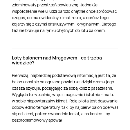
zdominowały przestrzeń powietrzną. Jednakże
Weekend w SPA
Masaż klasyczny
Pojazdy specjalne
Fitness
Kurs żeglarski
współcześnie wielu ludzi bardzo chętnie chce spróbować
czegoś, co ma ewidentny klimat retro, a oprócz tego
kojarzy się z czymś ekskluzywnym i oryginalnym. Dlatego
Mazury
Masaż pleców
Jazda po torze
Sporty zimowe
Kurs motorowodny
też nie brakuje na rynku chętnych do lotu balonem.
Masaż sportowy
Jazda czołgiem
Wspinaczka
SUP
Loty balonem nad Mrągowem - co trzeba
Masaż Shiatsu
Pojazdy militarne
Tenis
wiedzieć?
Pierwszą, najbardziej podstawową informacją jest ta, że
Masaż Antycellulitowy
balon unosi się na ogrzane powietrze, dzięki czemu jego
czasza szybuje, pociągając za sobą kosz z pasażerami.
Wygląda to rytualnie, wręcz magicznie i istotnie - ma to
Masaż całego ciała
w sobie niepowtarzalny klimat. Rolą pilota jest dozowanie
odpowiednio temperatury, tak, by najpierw balon oderwał
Masaż czekoladą
się od ziemi, potem swobodnie leciał, a na koniec - by
bezproblemowo wylądował.