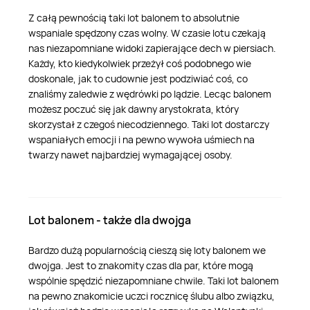
Z całą pewnością taki lot balonem to absolutnie
wspaniale spędzony czas wolny. W czasie lotu czekają
nas niezapomniane widoki zapierające dech w piersiach.
Każdy, kto kiedykolwiek przeżył coś podobnego wie
doskonale, jak to cudownie jest podziwiać coś, co
znaliśmy zaledwie z wędrówki po lądzie. Lecąc balonem
możesz poczuć się jak dawny arystokrata, który
skorzystał z czegoś niecodziennego. Taki lot dostarczy
wspaniałych emocji i na pewno wywoła uśmiech na
twarzy nawet najbardziej wymagającej osoby.
Lot balonem - także dla dwojga
Bardzo dużą popularnością cieszą się loty balonem we
dwojga. Jest to znakomity czas dla par, które mogą
wspólnie spędzić niezapomniane chwile. Taki lot balonem
na pewno znakomicie uczci rocznicę ślubu albo związku,