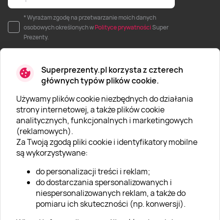
* Wyrażam zgodę na przetwarzanie moich danych
osobowych określonych w
Polityce prywatności
Super
Prezenty.
Superprezenty.pl korzysta z czterech
głównych typów plików cookie.
Używamy plików cookie niezbędnych do działania
O SUPERPREZENTY
strony internetowej, a także plików cookie
analitycznych, funkcjonalnych i marketingowych
O nas
(reklamowych).
Aktualności
Za Twoją zgodą pliki cookie i identyfikatory mobilne
są wykorzystywane:
Kariera w Super Prezentach
do personalizacji treści i reklam;
Blog
do dostarczania spersonalizowanych i
Dla firm
niespersonalizowanych reklam, a także do
pomiaru ich skuteczności (np. konwersji).
Klub Lojalnościowy