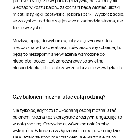
jak również będzie wspaniałą rozrywką na Walentynki.
Siedząc w koszu balonu zakochani będą widzieć uliczki
miast, lasy, łąki, pastwiska, jeziora i parki. Wyobraź sobie,
że wszystko to dzieje się jeszcze o zachodzie słońca, ale
to nie wszystko.
Możliwą opcją do wyboru są loty zaręczynowe. Jeśli
mężczyzna w trakcie atrakcji oświadczy się kobiecie, to
będą to niezapomniane wrażenia wzmożone do
niepojętej potęgi. Lot zaręczynowy to świetna
niespodzianka, która nie zawsze zdarza się w związkach.
Czy balonem można latać całą rodziną?
Nie tylko pojedynczo i z ukochaną osobą można latać
balonem. Można też skorzystać z rozrywki angażując to
w całą rodzinę. Oczywiście, wówczas należałoby
wykupić cały kosz na wyłączność, co na pewno będzie
się wiązało ze sporym wydatkiem, ale warto się na to