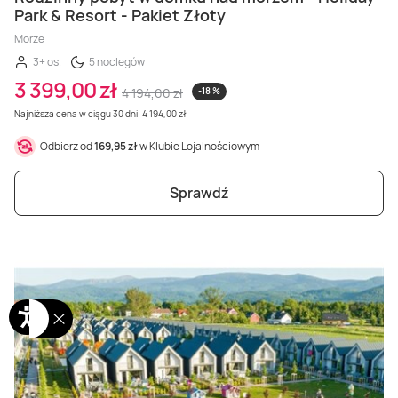
Park & Resort - Pakiet Złoty
Morze
3+ os.
5 noclegów
3 399,00 zł
4 194,00 zł
-18 %
Najniższa cena w ciągu 30 dni: 4 194,00 zł
Odbierz od
169,95 zł
w Klubie Lojalnościowym
Sprawdź