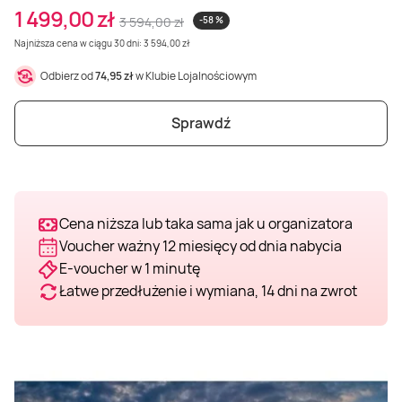
1 499,00 zł
3 594,00 zł
-58 %
Weekend w SPA
Masaż klasyczny
Pojazdy specjalne
Fitness
Kurs żeglarski
Najniższa cena w ciągu 30 dni: 3 594,00 zł
Odbierz od
74,95 zł
w Klubie Lojalnościowym
Mazury
Masaż pleców
Jazda po torze
Sporty zimowe
Kurs motorowodny
Sprawdź
Masaż sportowy
Jazda czołgiem
Wspinaczka
SUP
Masaż Shiatsu
Pojazdy militarne
Tenis
Cena niższa lub taka sama jak u organizatora
Masaż Antycellulitowy
Voucher ważny 12 miesięcy od dnia nabycia
E-voucher w 1 minutę
Łatwe przedłużenie i wymiana, 14 dni na zwrot
Masaż całego ciała
Masaż czekoladą