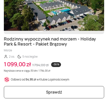
Rodzinny wypoczynek nad morzem - Holiday
Park & Resort - Pakiet Brązowy
Morze
2 os.
5 noclegów
1 099,00 zł
1 794,00 zł
-38 %
Najniższa cena w ciągu 30 dni: 1 794,00 zł
Odbierz od
54,95 zł
w Klubie Lojalnościowym
Sprawdź