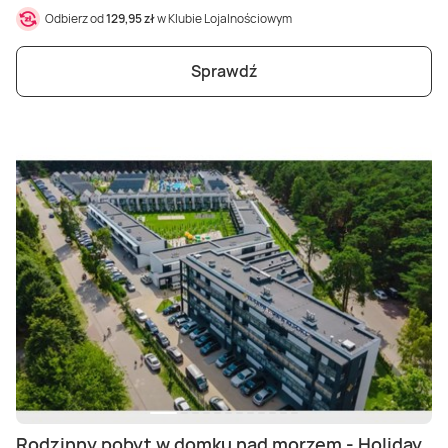
Odbierz od
129,95 zł
w Klubie Lojalnościowym
Sprawdź
Rodzinny pobyt w domku nad morzem - Holiday