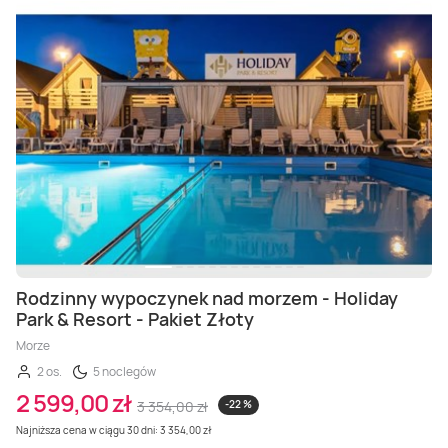
Rodzinny wypoczynek nad morzem - Holiday
Park & Resort - Pakiet Złoty
Morze
2 os.
5 noclegów
2 599,00 zł
3 354,00 zł
-22 %
Najniższa cena w ciągu 30 dni: 3 354,00 zł