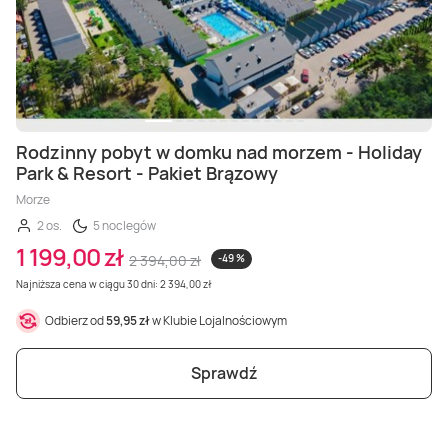
Rodzinny pobyt w domku nad morzem - Holiday
Park & Resort - Pakiet Brązowy
Morze
2 os.
5 noclegów
1 199,00 zł
2 394,00 zł
-49 %
Najniższa cena w ciągu 30 dni: 2 394,00 zł
Odbierz od
59,95 zł
w Klubie Lojalnościowym
Sprawdź