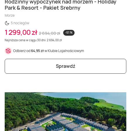
Rodzinny wypoczynek nad morzem - Holiday
Park & Resort - Pakiet Srebrny
Morze
5 noclegów
1 299,00 zł
2 694,00 zł
-51 %
Najniższa cena w ciągu 30 dni: 2 694,00 zł
Odbierz od
64,95 zł
w Klubie Lojalnościowym
Sprawdź