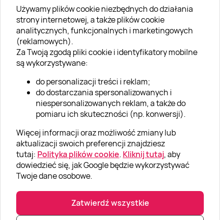
Używamy plików cookie niezbędnych do działania
O SUPERPREZENTY
strony internetowej, a także plików cookie
analitycznych, funkcjonalnych i marketingowych
O nas
(reklamowych).
Aktualności
Za Twoją zgodą pliki cookie i identyfikatory mobilne
są wykorzystywane:
Kariera w Super Prezentach
do personalizacji treści i reklam;
Blog
do dostarczania spersonalizowanych i
Dla firm
niespersonalizowanych reklam, a także do
pomiaru ich skuteczności (np. konwersji).
Klub Lojalnościowy
Więcej informacji oraz możliwość zmiany lub
Dodaj recenzję
aktualizacji swoich preferencji znajdziesz
tutaj:
Polityka plików cookie
.
Kliknij tutaj
, aby
dowiedzieć się, jak Google będzie wykorzystywać
Informacje
Twoje dane osobowe.
GRUPA „SUPER PREZENTY“
Zatwierdź wszystkie