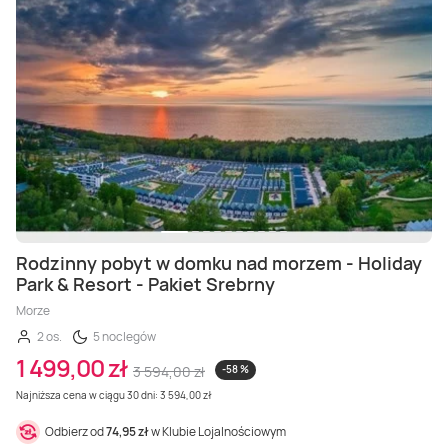
Masaż Karku
Masaż orientalny
Rodzinny pobyt w domku nad morzem - Holiday
Park & Resort - Pakiet Srebrny
Morze
2 os.
5 noclegów
1 499,00 zł
3 594,00 zł
-58 %
Najniższa cena w ciągu 30 dni: 3 594,00 zł
Odbierz od
74,95 zł
w Klubie Lojalnościowym