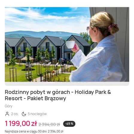
Rodzinny pobyt w górach - Holiday Park &
Resort - Pakiet Brązowy
Góry
2 os.
5 noclegów
1 199,00 zł
2 394,00 zł
-49 %
Najniższa cena w ciągu 30 dni: 2 394,00 zł