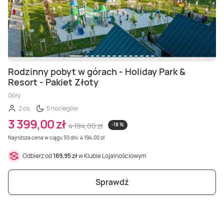
Rodzinny pobyt w górach - Holiday Park &
Resort - Pakiet Złoty
Góry
2 os.
5 noclegów
3 399,00 zł
4 194,00 zł
-18 %
Najniższa cena w ciągu 30 dni: 4 194,00 zł
Odbierz od
169,95 zł
w Klubie Lojalnościowym
Sprawdź