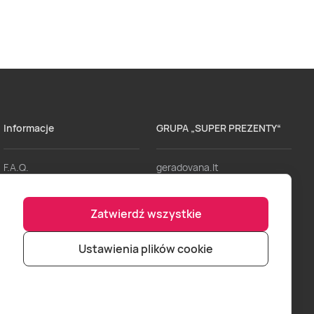
Informacje
GRUPA „SUPER PREZENTY“
F.A.Q.
geradovana.lt
Dostawa
lieliskadavana.lv
Zatwierdź wszystkie
Regulaminy
bookitnow.lt
Formy Płatności
Ustawienia plików cookie
Punkty sprzedaży
Zostań naszym partnerem