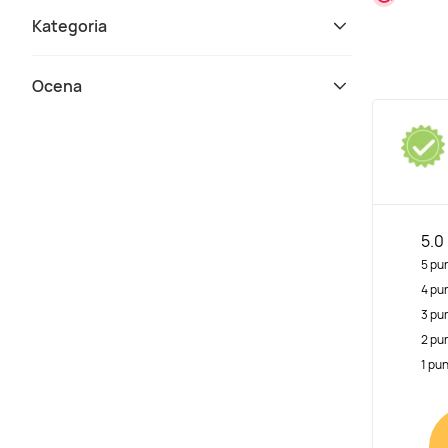
Kategoria
Ocena
5.0
5 pu
4 pu
3 pu
2 pu
1 pu