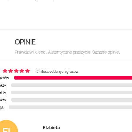
OPINIE
Prawdziwi klienci. Autentyczne przeżycia. Szczere opinie.
2 - ilość oddanych głosów
nktów
nkty
nkty
nkty
nkt
Elżbieta
El