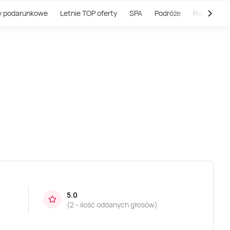
y podarunkowe
Letnie TOP oferty
SPA
Podróże
Restauracj
5.0
(
2 - ilość oddanych głosów
)