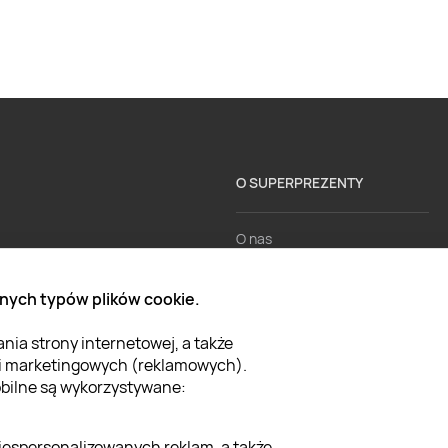
O SUPERPREZENTY
O nas
Aktualności
nych typów plików cookie.
Kariera w Super Prezentach
ia strony internetowej, a także
Blog
 i marketingowych (reklamowych).
Dla firm
mobilne są wykorzystywane:
Klub Lojalnościowy
iespersonalizowanych reklam, a także