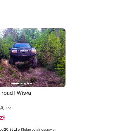
 road | Wisła
1 os.
zł
 od
20,95 zł
w Klubie Lojalnościowym