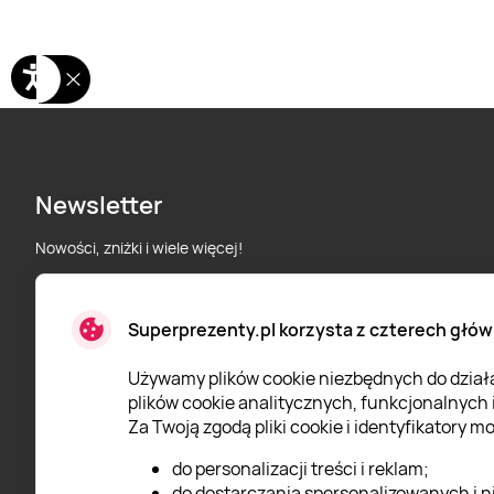
Newsletter
Nowości, zniżki i wiele więcej!
Superprezenty.pl korzysta z czterech głów
* Wyrażam zgodę na przetwarzanie moich danych osobowych
określonych w
Polityce prywatności
Super Prezenty.
Używamy plików cookie niezbędnych do działan
plików cookie analitycznych, funkcjonalnych
Za Twoją zgodą pliki cookie i identyfikatory 
do personalizacji treści i reklam;
do dostarczania spersonalizowanych i n