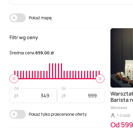
Pokaż mapę
Filtr wg ceny
Średnia cena
659,00 zł
Od
Do
Warszta
zł
zł
Barista 
Warszawa
Pokaż tylko przecenione oferty
1-2 osób
Od 599