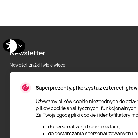
Newsletter
Nowości, zniżki i wiele więcej!
Superprezenty.pl korzysta z czterech głów
* Wyrażam zgodę na przetwarzanie moich danych osobowych
określonych w
Polityce prywatności
Super Prezenty.
Używamy plików cookie niezbędnych do działan
plików cookie analitycznych, funkcjonalnych
Za Twoją zgodą pliki cookie i identyfikatory 
do personalizacji treści i reklam;
do dostarczania spersonalizowanych i n