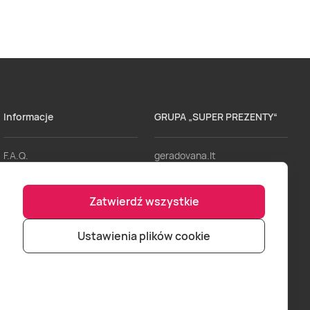
Informacje
GRUPA „SUPER PREZENTY“
F.A.Q.
geradovana.lt
Dostawa
lieliskadavana.lv
Zatwierdź wszystkie
Regulaminy
bookitnow.lt
Formy Płatności
Ustawienia plików cookie
Punkty sprzedaży
Zostań naszym partnerem
Logowanie dla partnerów