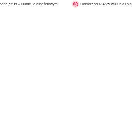
 od
29,95 zł
w Klubie Lojalnościowym
Odbierz od
17,45 zł
w Klubie Loj