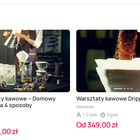
ty kawowe – Domowy
Warsztaty kawowe Drip
na 4 sposoby
Warszawa
1-2 osób
3 godz.
Od 349,00 zł
,00 zł