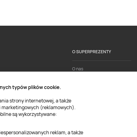
O SUPERPREZENTY
O nas
Aktualności
nych typów plików cookie.
Kariera w Super Prezentach
ia strony internetowej, a także
Blog
 i marketingowych (reklamowych).
Dla firm
mobilne są wykorzystywane:
Klub Lojalnościowy
iespersonalizowanych reklam, a także
Dodaj recenzję