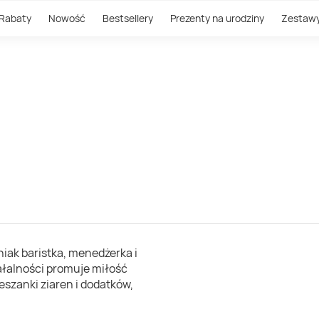
Rabaty
Nowość
Bestsellery
Prezenty na urodziny
Zestaw
iak baristka, menedżerka i
iałalności promuje miłość
eszanki ziaren i dodatków,