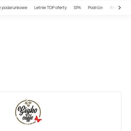
y podarunkowe
Letnie TOP oferty
SPA
Podróże
Restauracj