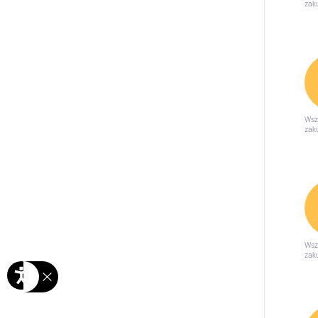
zak
Wsz
zak
Wsz
zak