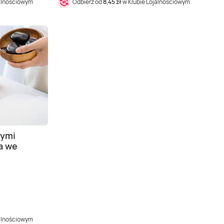
jalnościowym
Odbierz od
8,45 zł
w Klubie Lojalnościowym
cymi
a we
jalnościowym