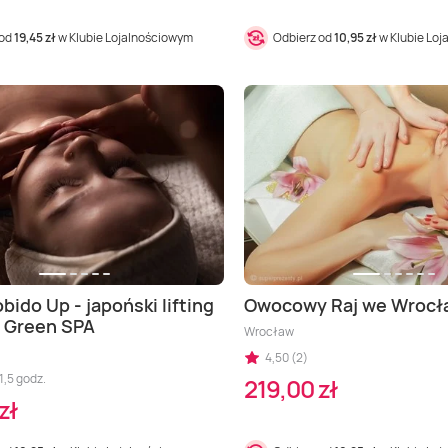
 od
19,45 zł
w Klubie Lojalnościowym
Odbierz od
10,95 zł
w Klubie Lo
bido Up - japoński lifting
Owocowy Raj we Wrocł
 Green SPA
Wrocław
4,50 (2)
1,5 godz.
219,00 zł
zł