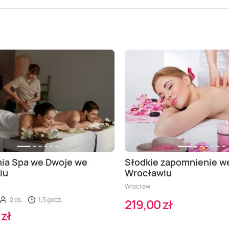
ia Spa we Dwoje we
Słodkie zapomnienie w
iu
Wrocławiu
Wrocław
2 os.
1,5 godz.
219,00 zł
zł