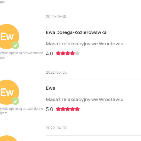
upem
2023-01-30
Ewa Dołega-Kozierowswka
Ew
Masaż relaksacyjny we Wrocławiu
✔
4.0
ystkie opinie są potwierdzone
upem
2022-05-05
Ewa
Ew
Masaż relaksacyjny we Wrocławiu
✔
5.0
ystkie opinie są potwierdzone
upem
2022-04-07