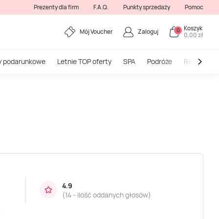
Prezenty dla firm
F.A.Q.
Punkty sprzedaży
Pomoc
Koszyk
0
Mój Voucher
Zaloguj
0,00 zł
y podarunkowe
Letnie TOP oferty
SPA
Podróże
Restauracj
4.9
(
14 - ilość oddanych głosów
)