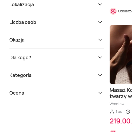
Lokalizacja
Odbierz
Liczba osób
Okazja
Dla kogo?
Kategoria
Masaż Ko
Ocena
twarzy w
Wrocław
1 os.
219,00 