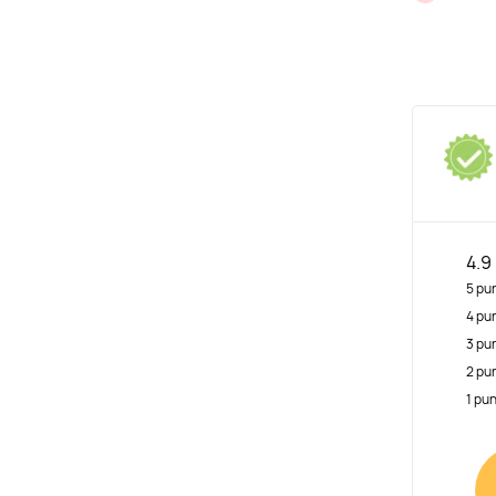
4.9
5 pu
4 pu
3 pu
2 pu
1 pu