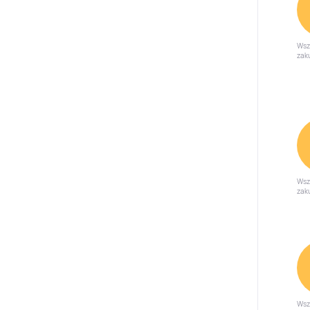
Wsz
zak
Wsz
zak
Wsz