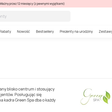
Ważny przez 12 miesięcy (z pewnymi wyjątkami)
Rabaty
Nowość
Bestsellery
Prezenty na urodziny
Zestaw
ny blisko centrum i stosujący
cjentów. Posługując się
a kadra Green Spa dba o każdy