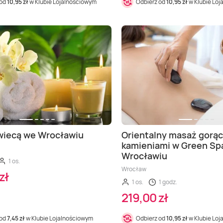
 od
10,95 zł
w Klubie Lojalnościowym
Odbierz od
10,95 zł
w Klubie Lo
wiecą we Wrocławiu
Orientalny masaż gorą
kamieniami w Green Sp
Wrocławiu
1 os.
Wrocław
zł
1 os.
1 godz.
219,00 zł
 od
7,45 zł
w Klubie Lojalnościowym
Odbierz od
10,95 zł
w Klubie Lo