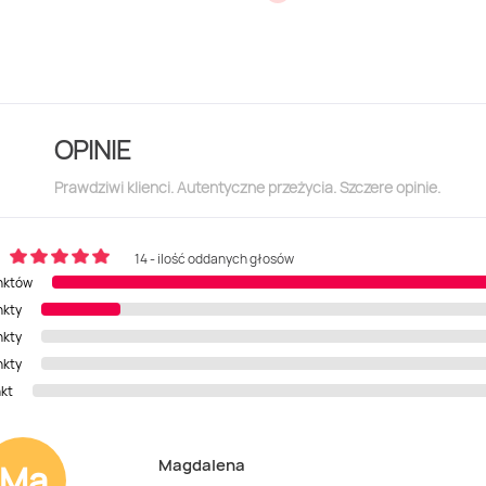
OPINIE
Prawdziwi klienci. Autentyczne przeżycia. Szczere opinie.
14 - ilość oddanych głosów
nktów
nkty
nkty
nkty
nkt
Magdalena
Ma