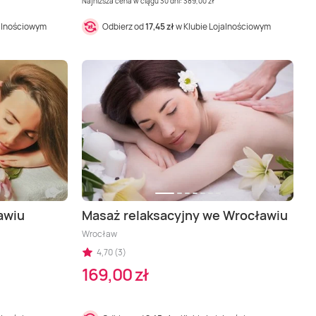
Najniższa cena w ciągu 30 dni: 389,00 zł
jalnościowym
Odbierz od
17,45 zł
w Klubie Lojalnościowym
awiu
Masaż relaksacyjny we Wrocławiu
Wrocław
4,70 (3)
169,00 zł