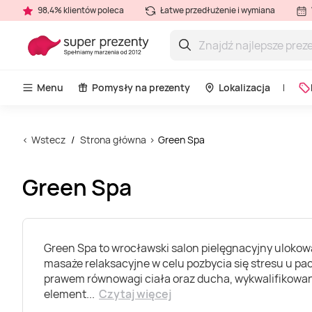
98,4% klientów poleca
Łatwe przedłużenie i wymiana
Menu
Pomysły na prezenty
Lokalizacja
Wstecz
Strona główna
Green Spa
Green Spa
Green Spa to wrocławski salon pielęgnacyjny ulokowa
masaże relaksacyjne w celu pozbycia się stresu u pa
prawem równowagi ciała oraz ducha, wykwalifikowan
element
...
Czytaj więcej