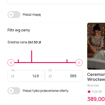
Pokaż mapę
Filtr wg ceny
Średnia cena
241,50 zł
Od
Do
Ceremon
zł
zł
Wrocław
Wrocław
Pokaż tylko przecenione oferty
5,00 (8)
389,00 