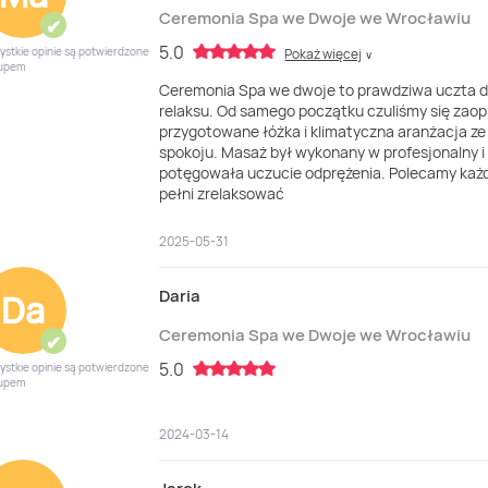
Ceremonia Spa we Dwoje we Wrocławiu
✔
5.0
ystkie opinie są potwierdzone
Pokaż więcej
∨
upem
Ceremonia Spa we dwoje to prawdziwa uczta dl
relaksu. Od samego początku czuliśmy się zaop
przygotowane łóżka i klimatyczna aranżacja z
spokoju. Masaż był wykonany w profesjonalny i
potęgowała uczucie odprężenia. Polecamy każde
pełni zrelaksować
2025-05-31
Daria
Da
Ceremonia Spa we Dwoje we Wrocławiu
✔
5.0
ystkie opinie są potwierdzone
upem
2024-03-14