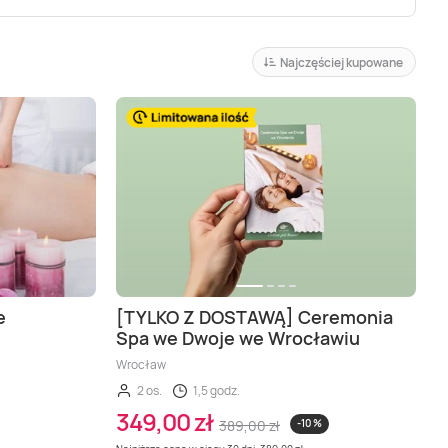
Najczęściej kupowane
e
[TYLKO Z DOSTAWĄ] Ceremonia
Spa we Dwoje we Wrocławiu
Wrocław
2 os.
1,5 godz.
349,00 zł
389,00 zł
-10 %