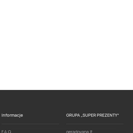
Informacje
GRUPA „SUPER PREZENTY“
F.A.Q.
geradovana.lt