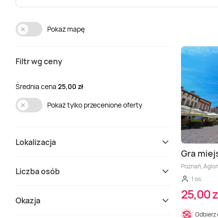
Pokaż mapę
Filtr wg ceny
Średnia cena
25,00 zł
Pokaż tylko przecenione oferty
Lokalizacja
Gra miej
Poznań, Aglom
Liczba osób
1 os.
25,00 z
Okazja
Odbierz