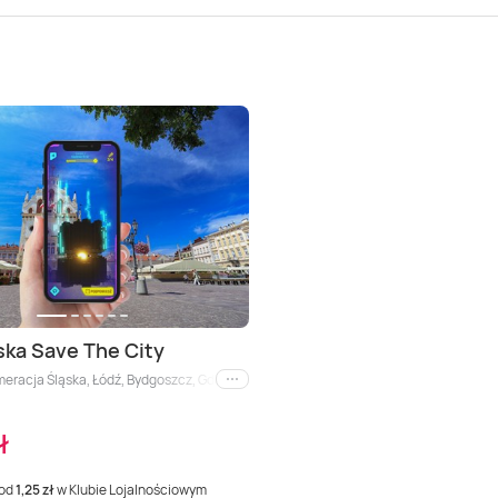
ska Save The City
eracja Śląska, Łódź, Bydgoszcz, Gdańsk, Rzeszów, Szczecin
i inne
ł
 od
1,25 zł
w Klubie Lojalnościowym