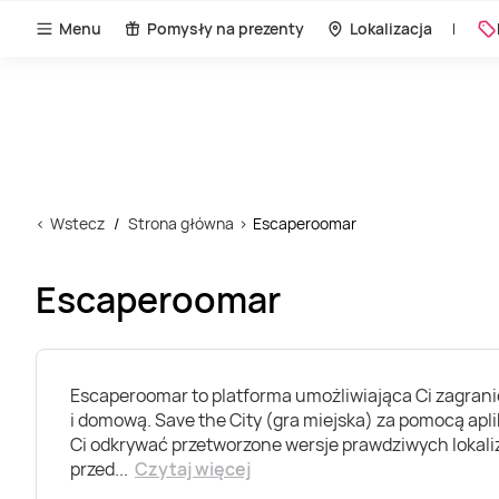
Menu
Pomysły na prezenty
Lokalizacja
Wstecz
Strona główna
Escaperoomar
Escaperoomar
Escaperoomar to platforma umożliwiająca Ci zagranie
i domową. Save the City (gra miejska) za pomocą apli
Ci odkrywać przetworzone wersje prawdziwych lokaliz
przed
...
Czytaj więcej