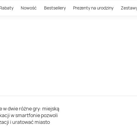
Rabaty
Nowość
Bestsellery
Prezenty na urodziny
Zestaw
 w dwie różne gry: miejską
kacji w smartfonie pozwoli
acji i uratować miasto