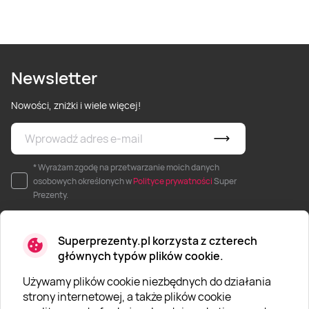
Newsletter
Nowości, zniżki i wiele więcej!
* Wyrażam zgodę na przetwarzanie moich danych
osobowych określonych w
Polityce prywatności
Super
Prezenty.
Superprezenty.pl korzysta z czterech
głównych typów plików cookie.
Używamy plików cookie niezbędnych do działania
O SUPERPREZENTY
strony internetowej, a także plików cookie