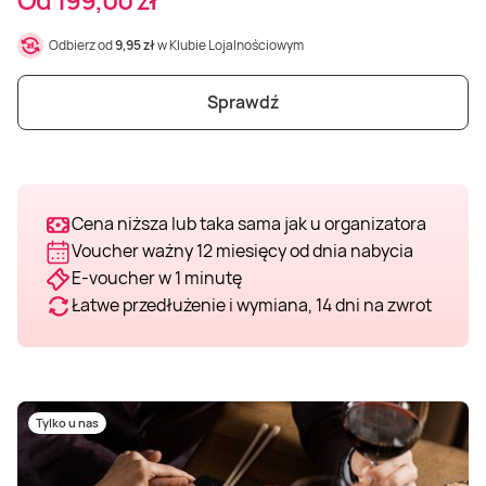
Weekend w SPA
Masaż klasyczny
Pojazdy specjalne
Fitness
Kurs żeglarski
Odbierz od
9,95 zł
w Klubie Lojalnościowym
Mazury
Masaż pleców
Jazda po torze
Sporty zimowe
Kurs motorowodny
Sprawdź
Masaż sportowy
Jazda czołgiem
Wspinaczka
SUP
Cena niższa lub taka sama jak u organizatora
Masaż Shiatsu
Pojazdy militarne
Tenis
Voucher ważny 12 miesięcy od dnia nabycia
E-voucher w 1 minutę
Masaż Antycellulitowy
Łatwe przedłużenie i wymiana, 14 dni na zwrot
Masaż całego ciała
Masaż czekoladą
Tylko u nas