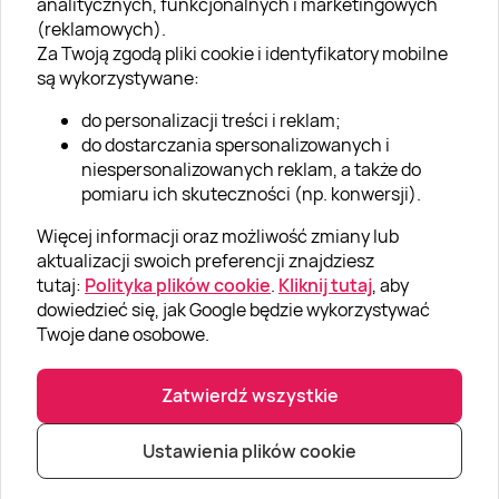
analitycznych, funkcjonalnych i marketingowych
O nas
(reklamowych).
Aktualności
Za Twoją zgodą pliki cookie i identyfikatory mobilne
są wykorzystywane:
Kariera w Super Prezentach
do personalizacji treści i reklam;
Blog
do dostarczania spersonalizowanych i
Dla firm
niespersonalizowanych reklam, a także do
pomiaru ich skuteczności (np. konwersji).
Klub Lojalnościowy
Więcej informacji oraz możliwość zmiany lub
Dodaj recenzję
aktualizacji swoich preferencji znajdziesz
tutaj:
Polityka plików cookie
.
Kliknij tutaj
, aby
dowiedzieć się, jak Google będzie wykorzystywać
Informacje
Twoje dane osobowe.
GRUPA „SUPER PREZENTY“
Zatwierdź wszystkie
Ustawienia plików cookie
|
|
© Super prezenty 2026
info@superprezenty.pl
22 395 57 20
Polityka prywatności
|
Mapa strony