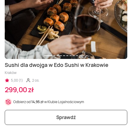
Masaż Karku
Masaż orientalny
Sushi dla dwojga w Edo Sushi w Krakowie
Kraków
5,00 (1)
2 os.
299,00 zł
Odbierz od
14,95 zł
w Klubie Lojalnościowym
Sprawdź