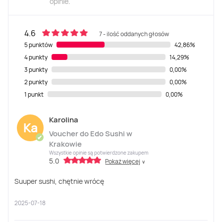
opinie.
4.6
7 - ilość oddanych głosów
5 punktów
42,86%
4 punkty
14,29%
3 punkty
0,00%
2 punkty
0,00%
1 punkt
0,00%
Karolina
Ka
Voucher do Edo Sushi w
✔
Krakowie
Wszystkie opinie są potwierdzone zakupem
5.0
Pokaż więcej
∨
Suuper sushi, chętnie wrócę
2025-07-18