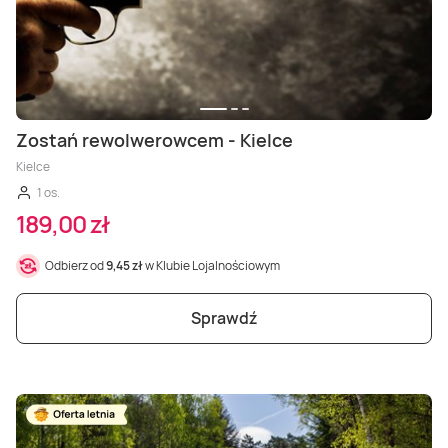
Zostań rewolwerowcem - Kielce
Kielce
1 os.
189,00 zł
Odbierz od
9,45 zł
w Klubie Lojalnościowym
Sprawdź