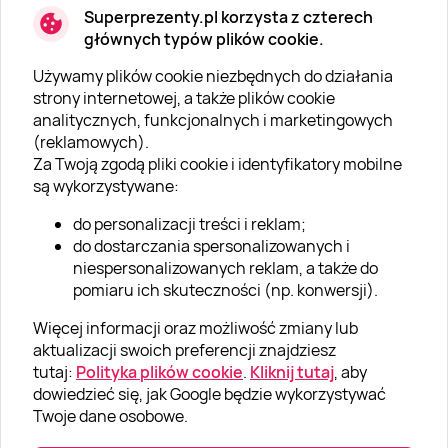
Superprezenty.pl korzysta z czterech
głównych typów plików cookie.
Używamy plików cookie niezbędnych do działania
O SUPERPREZENTY
strony internetowej, a także plików cookie
analitycznych, funkcjonalnych i marketingowych
O nas
(reklamowych).
Aktualności
Za Twoją zgodą pliki cookie i identyfikatory mobilne
są wykorzystywane:
Kariera w Super Prezentach
do personalizacji treści i reklam;
Blog
do dostarczania spersonalizowanych i
Dla firm
niespersonalizowanych reklam, a także do
pomiaru ich skuteczności (np. konwersji).
Klub Lojalnościowy
Więcej informacji oraz możliwość zmiany lub
Dodaj recenzję
aktualizacji swoich preferencji znajdziesz
tutaj:
Polityka plików cookie
.
Kliknij tutaj
, aby
dowiedzieć się, jak Google będzie wykorzystywać
Informacje
Twoje dane osobowe.