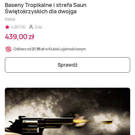
Baseny Tropikalne i strefa Saun
Świętokrzyskich dla dwojga
Kielce
4,90 (13)
2 os.
439,00 zł
Odbierz od
21,95 zł
w Klubie Lojalnościowym
Sprawdź