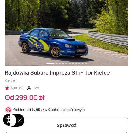
Rajdówka Subaru Impreza STi - Tor Kielce
Kielce
5,00 (2)
1 os.
Od 299,00 zł
Odbierz od
14,95 zł
w Klubie Lojalnościowym
Sprawdź