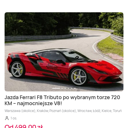
Jazda Ferrari F8 Tributo po wybranym torze 720
KM – najmocniejsze V8!
Warszawa (okolice), Kraków, Poznań (okolice), Wrocław, Łódź, Kielce, Toruń
1 os.
Od 499,00 zł