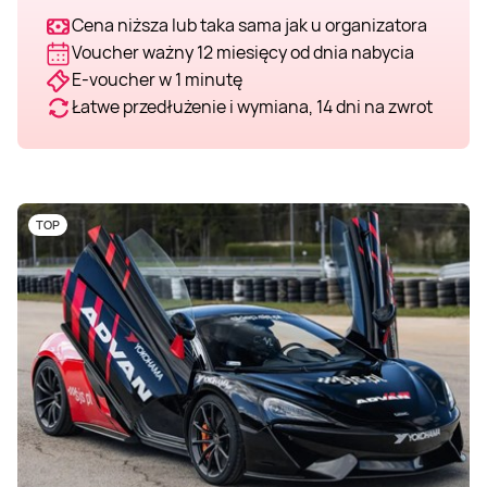
Cena niższa lub taka sama jak u organizatora
Weekend w SPA
Masaż klasyczny
Pojazdy specjalne
Fitness
Kurs żeglarski
Voucher ważny 12 miesięcy od dnia nabycia
E-voucher w 1 minutę
Mazury
Masaż pleców
Jazda po torze
Sporty zimowe
Kurs motorowodny
Łatwe przedłużenie i wymiana, 14 dni na zwrot
Masaż sportowy
Jazda czołgiem
Wspinaczka
SUP
TOP
Masaż Shiatsu
Pojazdy militarne
Tenis
Masaż Antycellulitowy
Masaż całego ciała
Masaż czekoladą