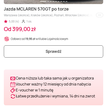
Masaż Karku
Jazda MCLAREN 570GT po torze
Masaż orientalny
Warszawa (okolice), Kraków (okolice), Poznań, Wrocław (okolice), Łódź, Kielce 
i inne
5,00 (4)
1 os.
Od 399,00 zł
Odbierz od
19,95 zł
w Klubie Lojalnościowym
Sprawdź
Cena niższa lub taka sama jak u organizatora
Voucher ważny 12 miesięcy od dnia nabycia
E-voucher w 1 minutę
Łatwe przedłużenie i wymiana, 14 dni na zwrot