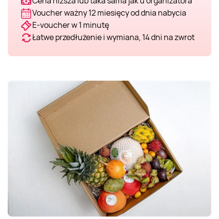
Cena niższa lub taka sama jak u organizatora
Voucher ważny 12 miesięcy od dnia nabycia
Weekend w SPA
Masaż klasyczny
Pojazdy specjalne
Fitness
Kurs żeglarski
E-voucher w 1 minutę
Łatwe przedłużenie i wymiana, 14 dni na zwrot
Mazury
Masaż pleców
Jazda po torze
Sporty zimowe
Kurs motorowodny
Masaż sportowy
Jazda czołgiem
Wspinaczka
SUP
Masaż Shiatsu
Pojazdy militarne
Tenis
Masaż Antycellulitowy
Masaż całego ciała
Masaż czekoladą