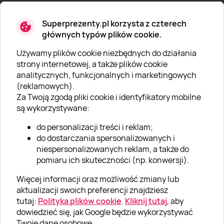
Superprezenty.pl korzysta z czterech
głównych typów plików cookie.
Używamy plików cookie niezbędnych do działania
O SUPERPREZENTY
strony internetowej, a także plików cookie
analitycznych, funkcjonalnych i marketingowych
O nas
(reklamowych).
Aktualności
Za Twoją zgodą pliki cookie i identyfikatory mobilne
są wykorzystywane:
Kariera w Super Prezentach
do personalizacji treści i reklam;
Blog
do dostarczania spersonalizowanych i
Dla firm
niespersonalizowanych reklam, a także do
pomiaru ich skuteczności (np. konwersji).
Klub Lojalnościowy
Więcej informacji oraz możliwość zmiany lub
Dodaj recenzję
aktualizacji swoich preferencji znajdziesz
tutaj:
Polityka plików cookie
.
Kliknij tutaj
, aby
dowiedzieć się, jak Google będzie wykorzystywać
Informacje
Twoje dane osobowe.