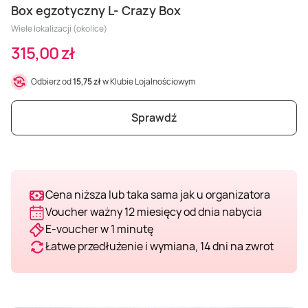
Masaż Karku
Box egzotyczny L- Crazy Box
Wiele lokalizacji (okolice)
Masaż orientalny
315,00 zł
Odbierz od
15,75 zł
w Klubie Lojalnościowym
Sprawdź
Cena niższa lub taka sama jak u organizatora
Voucher ważny 12 miesięcy od dnia nabycia
E-voucher w 1 minutę
Łatwe przedłużenie i wymiana, 14 dni na zwrot