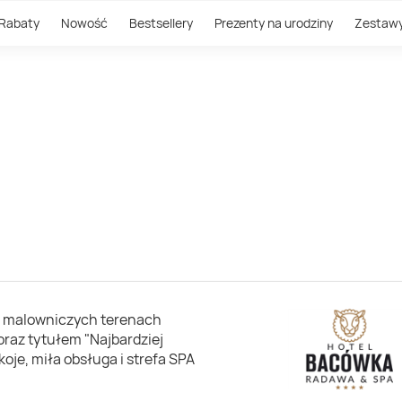
Rabaty
Nowość
Bestsellery
Prezenty na urodziny
Zestaw
a malowniczych terenach
oraz tytułem "Najbardziej
oje, miła obsługa i strefa SPA