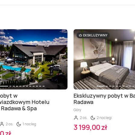
EKSKLUZYWNY
pobyt w
Ekskluzywny pobyt w 
wiazdkowym Hotelu
Radawa
 Radawa & Spa
Góry
2 os.
2 noclegi
2 os.
1 nocleg
3 199,00 zł
0 zł