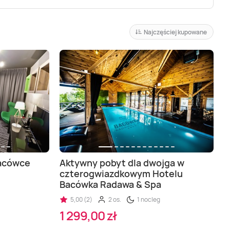
Najczęściej kupowane
Bacówce
Aktywny pobyt dla dwojga w
czterogwiazdkowym Hotelu
Bacówka Radawa & Spa
5,00 (2)
2 os.
1 nocleg
1 299,00 zł