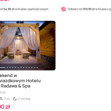
 od
54,95 zł
w Klubie Lojalnościowym
Odbierz od
159,95 zł
w Klubie L
eekend w
wiazdkowym Hotelu
 Radawa & Spa
lice)
2 os.
2 noclegi
0 zł