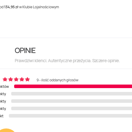
 od
134,95 zł
w Klubie Lojalnościowym
OPINIE
Prawdziwi klienci. Autentyczne przeżycia. Szczere opinie.
9 - ilość oddanych głosów
nktów
nkty
nkty
nkty
nkt