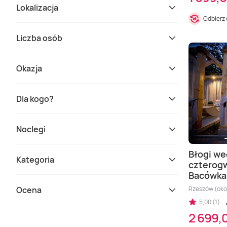
Lokalizacja
Odbierz
Liczba osób
Okazja
Dla kogo?
Noclegi
Błogi w
Kategoria
czterog
Bacówka
Ocena
Rzeszów (oko
5,00 (1)
2 699,0