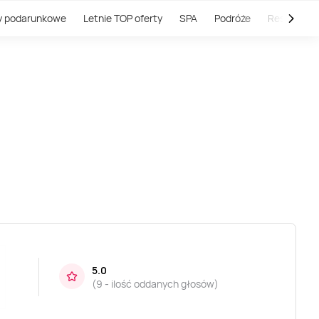
y podarunkowe
Letnie TOP oferty
SPA
Podróże
Restauracj
5.0
(
9 - ilość oddanych głosów
)