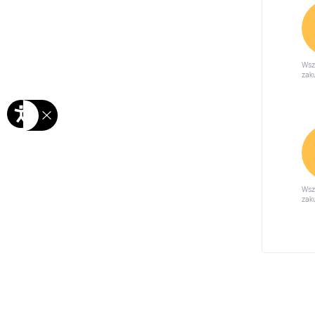
Wsz
zak
Wsz
zak