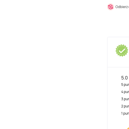
Odbierz
5.0
5 pu
4 pu
3 pu
2 pu
1 pu