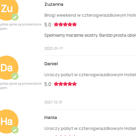
Zuzanna
Zu
Błogi weekend w czterogwiazdkowym Hot
✔
5.0
ystkie opinie są potwierdzone
upem
Spełniamy marzenie siostry. Bardzo prosta obs
2022-01-17
Daniel
Da
Uroczy pobyt w czterogwiazdkowym Hote
✔
5.0
ystkie opinie są potwierdzone
upem
2021-12-31
Hania
Ha
Uroczy pobyt w czterogwiazdkowym Hote
✔