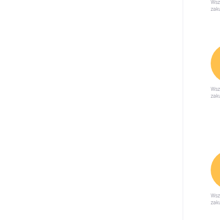
Wsz
zak
Wsz
zak
Wsz
zak