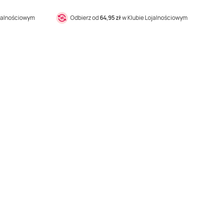
ojalnościowym
Odbierz od
64,95 zł
w Klubie Lojalnościowym