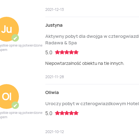
2021-12-13
Justyna
Ju
Aktywny pobyt dla dwojga w czterogwia
✔
Radawa & Spa
ystkie opinie są potwierdzone
upem
5.0
Niepowtarzalność obiektu na tle innych.
2021-11-28
Oliwia
Ol
Uroczy pobyt w czterogwiazdkowym Hote
✔
5.0
ystkie opinie są potwierdzone
upem
2021-10-12