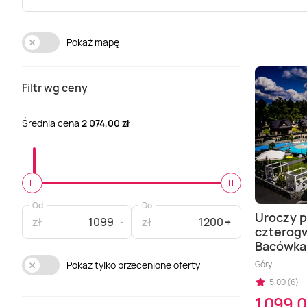
Pokaż mapę
Filtr wg ceny
Średnia cena
2 074,00 zł
Od
Do
Uroczy 
zł
zł
czterog
Bacówka
Góry
Pokaż tylko przecenione oferty
5,00 (6)
1 099,0