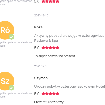
5.0
ystkie opinie są potwierdzone
upem
2021-12-16
Róża
Ró
Aktywny pobyt dla dwojga w czterogwia
✔
Radawa & Spa
ystkie opinie są potwierdzone
upem
5.0
To super pomysł na prezent
2021-12-16
Szymon
Sz
Uroczy pobyt w czterogwiazdkowym Hote
✔
5.0
ystkie opinie są potwierdzone
upem
Prezent urodzinowy