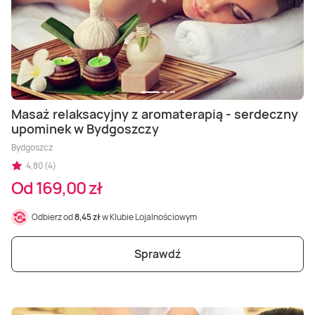
Masaż relaksacyjny z aromaterapią - serdeczny
upominek w Bydgoszczy
Bydgoszcz
4,80 (4)
Od 169,00 zł
Odbierz od
8,45 zł
w Klubie Lojalnościowym
Sprawdź