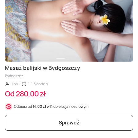
Masaż balijski w Bydgoszczy
Bydgoszcz
1 os.
1-1,5 godzin
Od 280,00 zł
Odbierz od
14,00 zł
w Klubie Lojalnościowym
Sprawdź