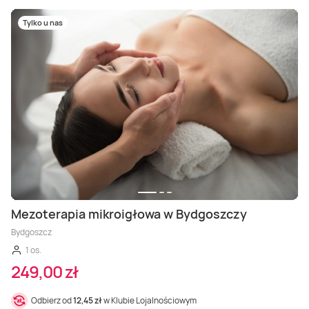
Tylko u nas
Mezoterapia mikroigłowa w Bydgoszczy
Bydgoszcz
1 os.
249,00 zł
Odbierz od
12,45 zł
w Klubie Lojalnościowym