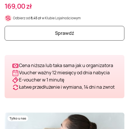
169,00 zł
Weekend w SPA
Masaż klasyczny
Pojazdy specjalne
Fitness
Kurs żeglarski
Odbierz od
8,45 zł
w Klubie Lojalnościowym
Mazury
Masaż pleców
Jazda po torze
Sporty zimowe
Kurs motorowodny
Sprawdź
Masaż sportowy
Jazda czołgiem
Wspinaczka
SUP
Masaż Shiatsu
Pojazdy militarne
Tenis
Cena niższa lub taka sama jak u organizatora
Voucher ważny 12 miesięcy od dnia nabycia
Masaż Antycellulitowy
E-voucher w 1 minutę
Łatwe przedłużenie i wymiana, 14 dni na zwrot
Masaż całego ciała
Masaż czekoladą
Tylko u nas