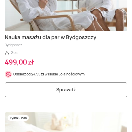
Nauka masażu dla par w Bydgoszczy
Bydgoszcz
2 os.
499,00 zł
Odbierz od
24,95 zł
w Klubie Lojalnościowym
Sprawdź
Tylko u nas