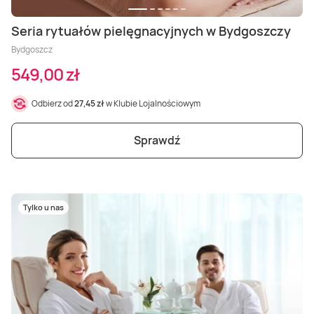
Seria rytuałów pielęgnacyjnych w Bydgoszczy
Bydgoszcz
549,00 zł
Odbierz od
27,45 zł
w Klubie Lojalnościowym
Sprawdź
Tylko u nas