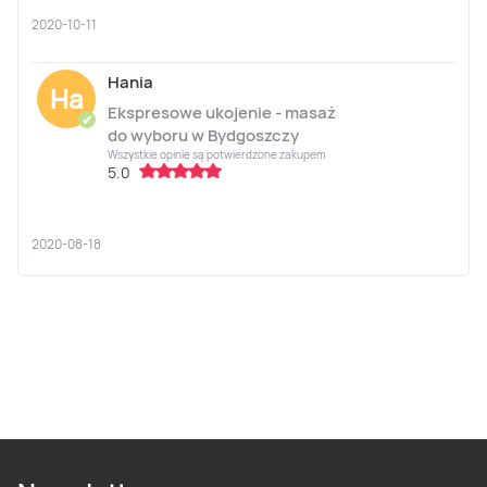
2020-10-11
Hania
Ha
Ekspresowe ukojenie - masaż
✔
do wyboru w Bydgoszczy
Wszystkie opinie są potwierdzone zakupem
5.0
2020-08-18