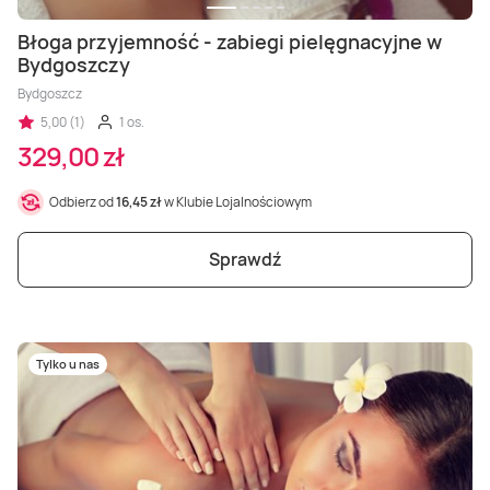
Błoga przyjemność - zabiegi pielęgnacyjne w
Bydgoszczy
Bydgoszcz
5,00 (1)
1 os.
329,00 zł
Odbierz od
16,45 zł
w Klubie Lojalnościowym
Sprawdź
Tylko u nas