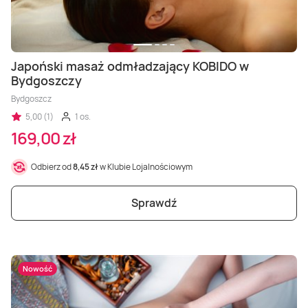
Japoński masaż odmładzający KOBIDO w
Bydgoszczy
Bydgoszcz
5,00 (1)
1 os.
169,00 zł
Odbierz od
8,45 zł
w Klubie Lojalnościowym
Sprawdź
Nowość