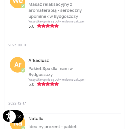
We
Masaż relaksacyjny z
✔
aromaterapią - serdeczny
upominek w Bydgoszczy
Wszystkie opinie są potwierdzone zakupem
5.0
2023-09-11
Arkadiusz
Ar
Pakiet Spa dla mam w
✔
Bydgoszczy
Wszystkie opinie są potwierdzone zakupem
5.0
2022-12-17
Natalia
Na
Idealny prezent - pakiet
✔