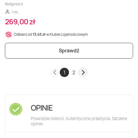
Bydgoszcz
1 os.
269,00 zł
Odbierz od
13,45 zł
w Klubie Lojalnościowym
Sprawdź
1
2
OPINIE
Prawdziwi klienci. Autentyczne przeżycia. Szczere
opinie.