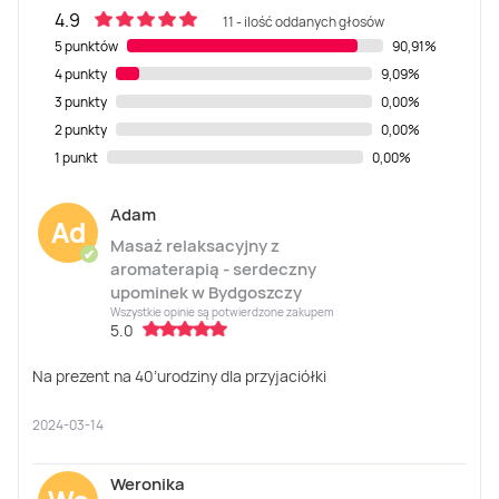
4.9
11 - ilość oddanych głosów
5 punktów
90,91%
4 punkty
9,09%
3 punkty
0,00%
2 punkty
0,00%
1 punkt
0,00%
Adam
Ad
Masaż relaksacyjny z
✔
aromaterapią - serdeczny
upominek w Bydgoszczy
Wszystkie opinie są potwierdzone zakupem
5.0
Na prezent na 40’urodziny dla przyjaciółki
2024-03-14
Weronika