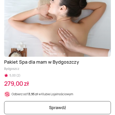
Masaż Karku
Masaż orientalny
Pakiet Spa dla mam w Bydgoszczy
Bydgoszcz
5,00 (2)
279,00 zł
Odbierz od
13,95 zł
w Klubie Lojalnościowym
Sprawdź