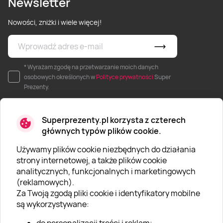
Newsletter
Nowości, zniżki i wiele więcej!
* Wyrażam zgodę na przetwarzanie moich danych
osobowych określonych w
Polityce prywatności
Super
Prezenty.
Superprezenty.pl korzysta z czterech
głównych typów plików cookie.
Używamy plików cookie niezbędnych do działania
O SUPERPREZENTY
strony internetowej, a także plików cookie
analitycznych, funkcjonalnych i marketingowych
O nas
(reklamowych).
Aktualności
Za Twoją zgodą pliki cookie i identyfikatory mobilne
są wykorzystywane:
Kariera w Super Prezentach